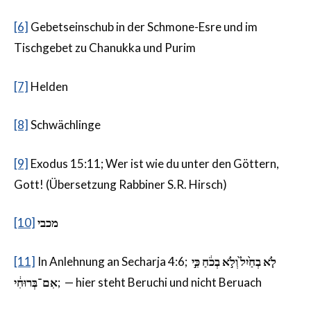
[6]
Gebetseinschub in der Schmone-Esre und im
Tischgebet zu Chanukka und Purim
[7]
Helden
[8]
Schwächlinge
[9]
Exodus 15:11; Wer ist wie du unter den Göttern,
Gott! (Übersetzung Rabbiner S.R. Hirsch)
[10]
מכבי
[11]
In Anlehnung an Secharja 4:6;
לֹ֤א בְחַ֙יִל֙ וְלֹ֣א בְכֹ֔חַ כִּ֣י
אִם־בְּרוּחִ֔י
; — hier steht Beruchi und nicht Beruach