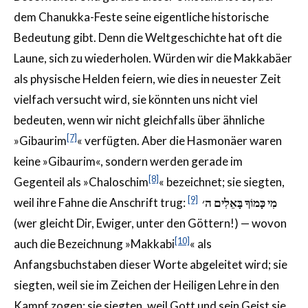
dem Chanukka-Feste seine eigentliche historische
Bedeutung gibt. Denn die Weltgeschichte hat oft die
Laune, sich zu wiederholen. Würden wir die Makkabäer
als physische Helden feiern, wie dies in neuester Zeit
vielfach versucht wird, sie könnten uns nicht viel
bedeuten, wenn wir nicht gleichfalls über ähnliche
[7]
»Gibaurim
« verfügten. Aber die Hasmonäer waren
keine »Gibaurim«, sondern werden gerade im
[8]
Gegenteil als »Chaloschim
« bezeichnet; sie siegten,
[9]
weil ihre Fahne die Anschrift trug:
מִי כָּמוֹךָ בָּאֵלִים ה׳
(wer gleicht Dir, Ewiger, unter den Göttern!) — wovon
[10]
auch die Bezeichnung »Makkabi
« als
Anfangsbuchstaben dieser Worte abgeleitet wird; sie
siegten, weil sie im Zeichen der Heiligen Lehre in den
Kampf zogen; sie siegten, weil Gott und sein Geist sie