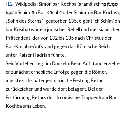
[12]
Wikipedia: Simon bar Kochba (aramäisch
שִׁמְעוֹן בַּר
כּוֹכְבָא
Schimʿōn Bar Kōchbā oder Schimʿon Bar Kochva,
„Sohn des Sterns“; gestorben 135, eigentlich Schimʿon
bar Kosiba) war ein jüdischer Rebell und messianischer
Prätendent, der von 132 bis 135 nach Christus den
Bar-Kochba-Aufstand gegen das Römische Reich
unter Kaiser Hadrian führte.
Sein Vorleben liegt im Dunkeln. Beim Aufstand erzielte
er zunächst erhebliche Erfolge gegen die Römer,
musste sich später jedoch in die Festung Betar
zurückziehen und wurde dort belagert. Bei der
Erstürmung Betars durch römische Truppen kam Bar
Kochba ums Leben.