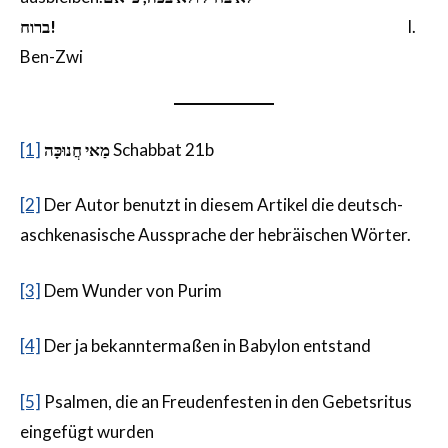
ברוח!
I.
Ben-Zwi
[1]
מַאי חֲנוּכָּה
Schabbat 21b
[2]
Der Autor benutzt in diesem Artikel die deutsch-
aschkenasische Aussprache der hebräischen Wörter.
[3]
Dem Wunder von Purim
[4]
Der ja bekanntermaßen in Babylon entstand
[5]
Psalmen, die an Freudenfesten in den Gebetsritus
eingefügt wurden