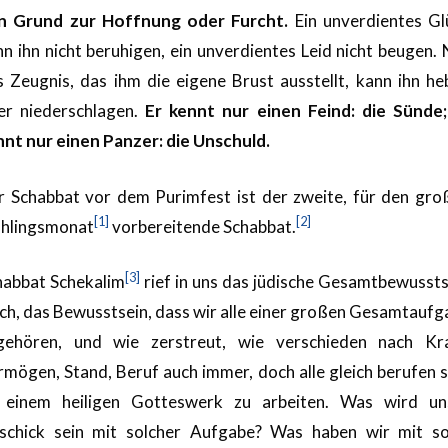
n Grund zur Hoffnung oder Furcht.
Ein unverdientes Gl
n ihn nicht beruhigen, ein unverdientes Leid nicht beugen.
s Zeugnis, das ihm die eigene Brust ausstellt, kann ihn he
er niederschlagen.
Er kennt nur einen Feind: die Sünde;
nnt nur einen Panzer: die Unschuld.
r Schabbat vor dem Purimfest ist der zweite, für den gro
[1]
[2]
ühlingsmonat
vorbereitende Schabbat.
[3]
habbat Schekalim
rief in uns das jüdische Gesamtbewussts
ch, das Bewusstsein, dass wir alle einer großen Gesamtaufg
gehören, und wie zerstreut, wie verschieden nach Kra
rmögen, Stand, Beruf auch immer, doch alle gleich berufen s
 einem heiligen Gotteswerk zu arbeiten. Was wird un
schick sein mit solcher Aufgabe? Was haben wir mit so