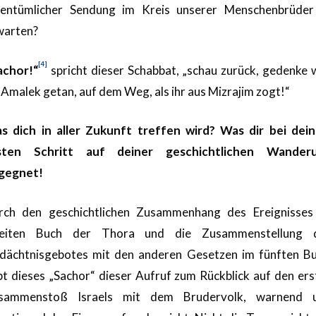
gentümlicher Sendung im Kreis unserer Menschenbrüder
warten?
[4]
achor!“
spricht dieser Schabbat, „schau zurück, gedenke 
 Amalek getan, auf dem Weg, als ihr aus Mizrajim zogt!“
s dich in aller Zukunft treffen wird? Was dir bei dei
sten Schritt auf deiner geschichtlichen Wander
gegnet!
rch den geschichtlichen Zusammenhang des Ereignisses
eiten Buch der Thora und die Zusammenstellung 
dächtnisgebotes mit den anderen Gesetzen im fünften Bu
bt dieses „Sachor“ dieser Aufruf zum Rückblick auf den ers
sammenstoß Israels mit dem Brudervolk, warnend 