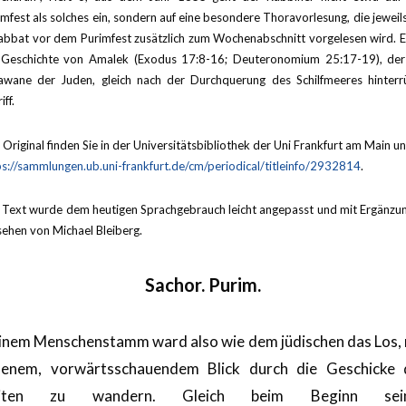
imfest als solches ein, sondern auf eine besondere Thoravorlesung, die jeweil
abbat vor dem Purimfest zusätzlich zum Wochenabschnitt vorgelesen wird. Es
 Geschichte von Amalek (Exodus 17:8-16; Deuteronomium 25:17-19), der
awane der Juden, gleich nach der Durchquerung des Schilfmeeres hinterr
iff.
Original finden Sie in der Universitätsbibliothek der Uni Frankfurt am Main un
ps://sammlungen.ub.uni-frankfurt.de/cm/periodical/titleinfo/2932814
.
 Text wurde dem heutigen Sprachgebrauch leicht angepasst und mit Ergänzu
sehen von Michael Bleiberg.
Sachor. Purim.
inem Menschenstamm ward also wie dem jüdischen das Los, 
fenem, vorwärtsschauendem Blick durch die Geschicke 
iten zu wandern. Gleich beim Beginn sei