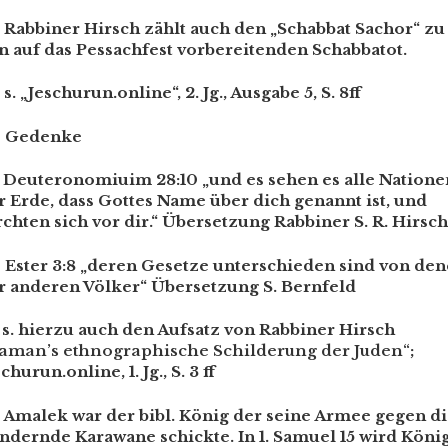
Rabbiner Hirsch zählt auch den „Schabbat Sachor“ zu
n auf das Pessachfest vorbereitenden Schabbatot.
s. „Jeschurun.online“, 2. Jg., Ausgabe 5, S. 8ff
]
Gedenke
Deuteronomiuim 28:10 „und es sehen es alle Natione
r Erde, dass Gottes Name über dich genannt ist, und
rchten sich vor dir.“ Übersetzung Rabbiner S. R. Hirsch
]
Ester 3:8 „deren Gesetze unterschieden sind von de
r anderen Völker“ Übersetzung S. Bernfeld
s. hierzu auch den Aufsatz von Rabbiner Hirsch
aman’s ethnographische Schilderung der Juden“
;
churun.online, 1. Jg., S. 3 ff
Amalek war der bibl. König der seine Armee gegen d
ndernde Karawane schickte. In 1. Samuel 15 wird Köni