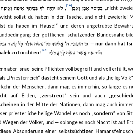
[14]
, לֹא יִהְיֶה לְךָ בְּבֵיתְךָ אֵיפָה וְאֵיפָה!
בְּכִיסְךָ אֶבֶן וָאֶבֶן
„nicht zweier
wicht sollst du haben in der Tasche, und nicht zweierlei 
llst du haben im Hause!“ und deren ungetrübte Bewahr
undbedingung der göttlichen, schützenden Bundesnähe bild
כִּ֧י תוֹעֲבַ֛ת ה‘ אֱלֹקֵיךָ כָּל־עֹ֣שֵׂה אֵ֑לֶּה כֹּ֖ל עֹ֥שֵׂה עָֽוֶל
—
nur dann hat Isr
[17]
alek zu fürchten!
זָכֹ֕ור אֵ֛ת אֲשֶׁר־עָשָׂ֥ה לְךָ֖ עֲמָלֵ֑ק
n aber Israel seine Pflichten voll begreift und voll erfüllt, 
als „Priesterreich“ dasteht seinem Gott und als „heilig Volk
rkehr der Menschen, dann mag es immerhin, so lange es n
cht auf Erden, „
zerstreut
“ sein und auch „
geschied
scheinen
in der Mitte der Nationen, dann mag auch immer
ser priesterliche heilige Wandel es noch „
sondern
“ von Si
d Wegen der Völker, und — solange es noch Nacht ist auf Er
diese Absonderung einer selbstsüchtigen Hamansfeindsch