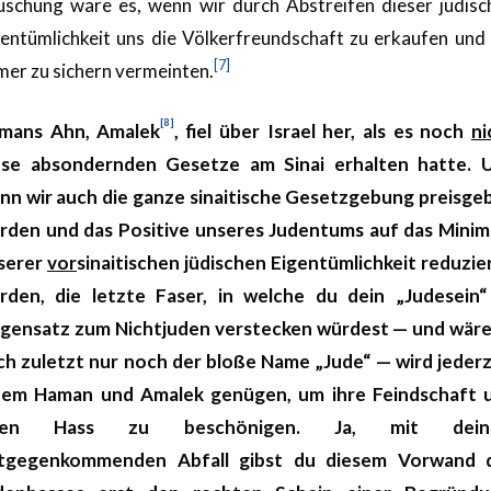
uschung wäre es, wenn wir durch Abstreifen dieser jüdisc
gentümlichkeit uns die Völkerfreundschaft zu erkaufen und 
[7]
mer zu sichern vermeinten.
[8]
mans Ahn, Amalek
, fiel über Israel her, als es noch
ni
ese absondernden Gesetze am Sinai erhalten hatte. 
nn wir auch die ganze sinaitische Gesetzgebung preisge
rden und das Positive unseres Judentums auf das Mini
serer
vor
sinaitischen jüdischen Eigentümlichkeit reduzie
rden, die letzte Faser, in welche du dein „Judesein“
gensatz zum Nichtjuden verstecken würdest — und wäre
ch zuletzt nur noch der bloße Name „Jude“ — wird jederz
nem Haman und Amalek genügen, um ihre Feindschaft 
hren Hass zu beschönigen. Ja, mit dein
tgegenkommenden Abfall gibst du diesem Vorwand 