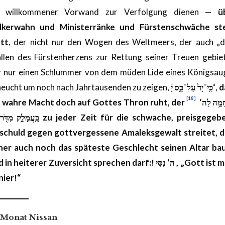
s willkommener Vorwand zur Verfolgung dienen —
ü
lkerwahn und Ministerränke und Fürstenschwäche st
tt
, der nicht nur den Wogen des Weltmeers, der auch „
llen des Fürstenherzens zur Rettung seiner Treuen gebiet
r nur einen Schlummer von dem müden Lide eines Königsau
heucht um noch nach Jahrtausenden zu zeigen,
כִּֽי־יָד֙ עַל־כֵּ֣ס יָ֔‘
,
d
[18]
e wahre Macht doch auf
Gottes
Thron ruht, der
חָמָ֥ה לַה
בַּֽעֲמָלֵ֑ק מִדֹּ֖ר 
zu jeder Zeit für die schwache, preisgegeb
schuld gegen gottvergessene Amaleksgewalt streitet, 
her auch noch das späteste Geschlecht seinen Altar ba
d in heiterer Zuversicht sprechen darf:!
נִסִּי
ה‘
, „Gott ist 
nier!“
Monat Nissan