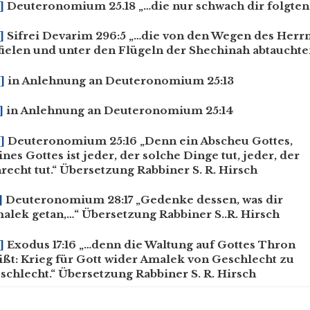
]
Deuteronomium 25.18 „…die nur schwach dir folgten
]
Sifrei Devarim 296:5 „…die von den Wegen des Herr
fielen und unter den Flügeln der Shechinah abtauchte
]
in Anlehnung an Deuteronomium 25:13
]
in Anlehnung an Deuteronomium 25:14
]
Deuteronomium 25:16 „Denn ein Abscheu Gottes,
ines Gottes ist jeder, der solche Dinge tut, jeder, der
recht tut.“ Übersetzung Rabbiner S. R. Hirsch
]
Deuteronomium 28:17 „Gedenke dessen, was dir
alek getan,…“ Übersetzung Rabbiner S..R. Hirsch
]
Exodus 17:16 „…denn die Waltung auf Gottes Thron
ißt: Krieg für Gott wider Amalek von Geschlecht zu
schlecht.“ Übersetzung Rabbiner S. R. Hirsch