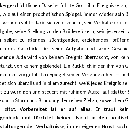
lkergeschichtlichen Daseins führte Gott ihm Ereignisse zu, 
, wie auf einen prophetischen Spiegel, immer wieder sein B
h wenden sollte darin sich zu erkennen, sein Verhalten zu se
fgabe, seine Stellung zu den Brüdervölkern, sein jederzeit 
m selbst zu säendes, züchtigendes, erziehendes, prüfend
hnendes Geschick. Der seine Aufgabe und seine Geschic
nnende Jude wird von keinem Ereignis überrascht, von kei
türzt, von keinem geblendet. Ein Rückblick in den ihm von 
mer neu vorgeführten Spiegel seiner Vergangenheit — und
det sich überall und in allem zurecht, weiß jedes Ereignis se
it zu würdigen und steuert mit ruhigem Auge, auf glatter 
e durch Sturm und Brandung dem einen Ziel zu, zu welchem G
n leitet.
Vorbereitet ist er auf alles. Er traut kei
genblick und fürchtet keinen. Nicht in den politisc
staltungen
der Verhältnisse, in der eigenen Brust sucht