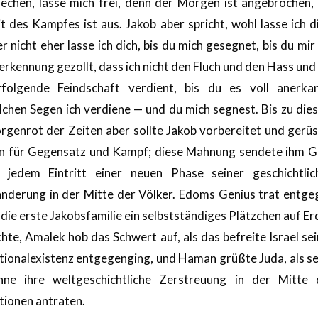
rechen, lasse mich frei, denn der Morgen ist angebrochen, 
t des Kampfes ist aus. Jakob aber spricht, wohl lasse ich d
r nicht eher lasse ich dich, bis du mich gesegnet, bis du mir
rkennung gezollt, dass ich nicht den Fluch und den Hass und
rfolgende Feindschaft verdient, bis du es voll anerkan
lchen Segen ich verdiene — und du mich segnest. Bis zu die
rgenrot der Zeiten aber sollte Jakob vorbereitet und gerüs
in für Gegensatz und Kampf; diese Mahnung sendete ihm G
i jedem Eintritt einer neuen Phase seiner geschichtlic
nderung in der Mitte der Völker. Edoms Genius trat entge
 die erste Jakobsfamilie ein selbstständiges Plätzchen auf E
hte, Amalek hob das Schwert auf, als das befreite Israel se
tionalexistenz entgegenging, und Haman grüßte Juda, als se
hne ihre weltgeschichtliche Zerstreuung in der Mitte 
tionen antraten.