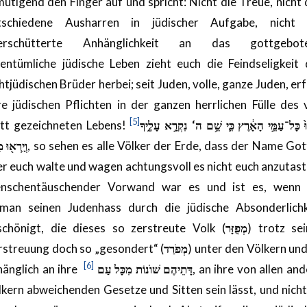
utigend den Finger auf und spricht: Nicht die Treue, nicht
tschiedene Ausharren in jüdischer Aufgabe, nicht 
erschütterte Anhänglichkeit an das gottgebot
gentümliche jüdische Leben zieht euch die Feindseligkeit 
htjüdischen Brüder herbei; seit Juden, volle, ganze Juden, erf
re jüdischen Pflichten in der ganzen herrlichen Fülle des 
[5]
tt gezeichneten Lebens!
ּ֙ כָּל־עַמֵּ֣י הָאָ֔רֶץ כִּ֛י שֵׁ֥ם ה‘ נִקְרָ֣א עָלֶ֑יךָ
וְיָֽרְא֖וּ מִ
, so sehen es alle Völker der Erde, dass der Name Got
er euch walte und wagen achtungsvoll es nicht euch anzutast
nschentäuschender Vorwand war es und ist es, wenn 
man seinen Judenhass durch die jüdische Absonderlichk
schönigt, die dieses so zerstreute Volk (
מְפֻזָּר
) trotz sei
rstreuung doch so „gesondert“ (
מְפֹרַד
) unter den Völkern un
[6]
hänglich an ihre
נוֹת מִכָּל עַם
דָּתֵיהֶם שׁו
, an ihre von allen an
lkern abweichenden Gesetze und Sitten sein lässt, und nicht