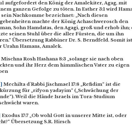
ul aufgefordert den König der Amalekiter, Agag, mit
inem ganzen Gefolge zu töten. In Esther 3:1 wird Ham
s sein Nachkomme bezeichnet: „Nach diesen
gebenheiten machte der König Achaschwerosch den
man, Sohn Hamdatas, den Agagi, groß und erhob ihn; 
tzte seinen Stuhl über die aller Fürsten, die um ihn
ren.“ Übersetzung Rabbiner Dr. S. Berndfeld. Somit is
r Urahn Hamans, Amalek.
Mischna Rosh Hashana 8:3 „solange sie nach oben
ickten und ihr Herz dem himmlischen Vater zu eigen
ben
0]
Mechilta d´Rabbi Jischmael 17:8 „Refidim“ ist die
kürzung für „rifyon yadayim“ („Schwächung der
nde“). Weil die Hände Israels im Tora-Studium
schwächt waren.
]
Exodus 17:7 „Ob wohl Gott in unserer Mitte ist, oder
cht?“ Übersetzung S.R. Hirsch