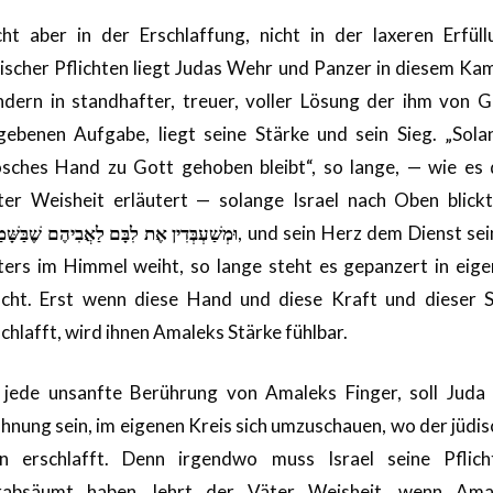
cht aber in der Erschlaffung, nicht in der laxeren Erfüll
discher Pflichten liegt Judas Wehr und Panzer in diesem Kam
ndern in standhafter, treuer, voller Lösung der ihm von G
gebenen Aufgabe, liegt seine Stärke und sein Sieg. „Sola
sches Hand zu Gott gehoben bleibt“, so lange, — wie es 
ter Weisheit erläutert — solange Israel nach Oben blick
וּמְשַׁעְבְּדִין אֶת לִבָּם לַאֲבִיהֶם שֶׁבַּשָּׁמ
, und sein Herz dem Dienst sei
ters im Himmel weiht, so lange steht es gepanzert in eige
cht. Erst wenn diese Hand und diese Kraft und dieser S
chlafft, wird ihnen Amaleks Stärke fühlbar.
, jede unsanfte Berührung von Amaleks Finger, soll Juda 
hnung sein, im eigenen Kreis sich umzuschauen, wo der jüdis
nn erschlafft. Denn irgendwo muss Israel seine Pflich
rabsäumt haben, lehrt der Väter Weisheit, wenn Ama