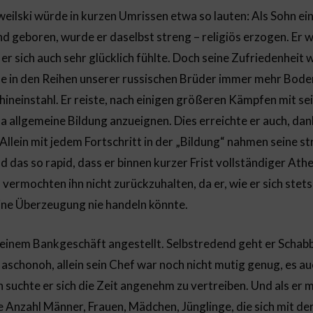
eilski würde in kurzen Umrissen etwa so lauten: Als Sohn ei
nd geboren, wurde er daselbst streng – religiös erzogen. Er w
 sich auch sehr glücklich fühlte. Doch seine Zufriedenheit 
che in den Reihen unserer russischen Brüder immer mehr Boden 
h hineinstahl. Er reiste, nach einigen größeren Kämpfen mit s
a allgemeine Bildung anzueignen. Dies erreichte er auch, da
. Allein mit jedem Fortschritt in der „Bildung“ nahmen seine st
 das so rapid, dass er binnen kurzer Frist vollständiger Athe
ermochten ihn nicht zurückzuhalten, da er, wie er sich stets
eine Überzeugung nie handeln könnte.
in einem Bankgeschäft angestellt. Selbstredend geht er Schab
aschonoh, allein sein Chef war noch nicht mutig genug, es au
suchte er sich die Zeit angenehm zu vertreiben. Und als er
ße Anzahl Männer, Frauen, Mädchen, Jünglinge, die sich mit 