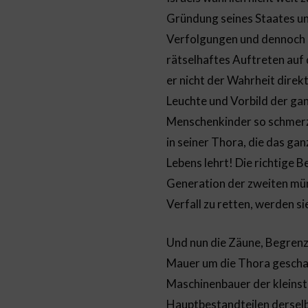
Gründung seines Staates un
Verfolgungen und dennoch se
rätselhaftes Auftreten auf
er nicht der Wahrheit direkt
Leuchte und Vorbild der ga
Menschenkinder so schmerze
in seiner Thora, die das ga
Lebens lehrt! Die richtige
Generation der zweiten münd
Verfall zu retten, werden si
Und nun die Zäune, Begrenz
Mauer um die Thora geschaf
Maschinenbauer der kleinst
Hauptbestandteilen derselb