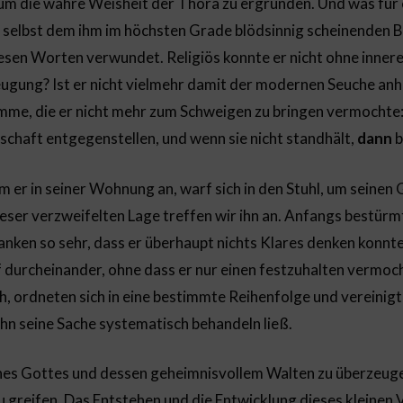
 um die wahre Weisheit der Thora zu ergründen. Und was fü
 selbst dem ihm im höchsten Grade blödsinnig scheinenden 
diesen Worten verwundet. Religiös konnte er nicht ohne inne
eugung? Ist er nicht vielmehr damit der modernen Seuche anh
timme, die er nicht mehr zum Schweigen zu bringen vermocht
chaft entgegenstellen, und wenn sie nicht standhält,
dann
b
 er in seiner Wohnung an, warf sich in den Stuhl, um seine
eser verzweifelten Lage treffen wir ihn an. Anfangs bestürmt
ken so sehr, dass er überhaupt nichts Klares denken konnte
 durcheinander, ohne dass er nur einen festzuhalten vermoc
ch, ordneten sich in eine bestimmte Reihenfolge und vereinigt
hn seine Sache systematisch behandeln ließ.
ines Gottes und dessen geheimnisvollem Walten zu überzeugen
 zu greifen. Das Entstehen und die Entwicklung dieses kleinen