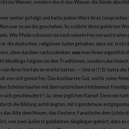
icht ins Wasser, sondern durch das Wasser die Sünde abschü
mmer weiter gefolgt und hatte jedem Wort ihres Gespräches
un war es um ihn geschehen. So schlicht diese gehörten Wo
inein. Wie Pfeile schossen sie nach seinem Herzen und trafen 
er die deutschen, religiösen Juden gehalten, dass sie, trotz 
mern, ohne darüber nachzudenken,
was
man ihnen eigentlich ü
ht blindlings folgten sie den Traditionen, sondern durchdac
 von ihren Vorfahren ererbt hatten. — Und er!!! Er hatte die 
ock von sich geworfen. Das kostbarste Gut, wofür seine Ahne
en Scheiterhaufen mit übernatürlichem Heldenmut freudigst
n sich geschleudert!! Ja, ohne jeglichen Kampf. Denn nie hatt
 durch die Bildung aufdrängten, mit irgendetwas entgegenzut
ss das Alte dem Neuen, das Finstere, Fanatische dem Lichte d
rt, von zwei äußerst gebildeten Jünglingen gehört, dass es n