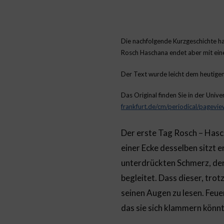
Die nachfolgende Kurzgeschichte hab
Rosch Haschana endet aber mit ein
Der Text wurde leicht dem heutigen
Das Original finden Sie in der Univ
frankfurt.de/cm/periodical/pagev
Der erste Tag Rosch – Has
einer Ecke desselben sitzt
unterdrückten Schmerz, der
begleitet. Dass dieser, trot
seinen Augen zu lesen. Feuer
das sie sich klammern könn