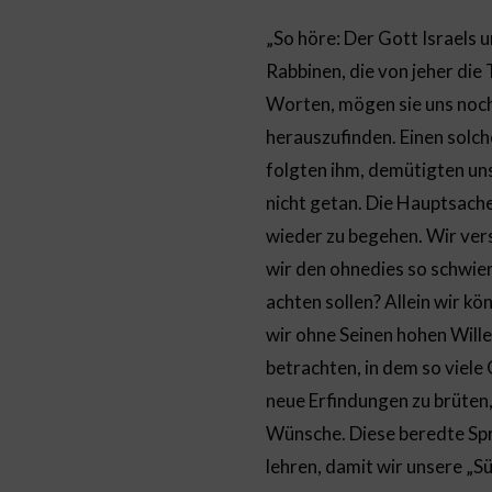
„So höre: Der Gott Israels 
Rabbinen, die von jeher die 
Worten, mögen sie uns noch
herauszufinden. Einen solch
folgten ihm, demütigten uns
nicht getan. Die Hauptsache
wieder zu begehen. Wir ver
wir den ohnedies so schwie
achten sollen? Allein wir k
wir ohne Seinen hohen Wille
betrachten, in dem so viele
neue Erfindungen zu brüten, 
Wünsche. Diese beredte Spr
lehren, damit wir unsere „S