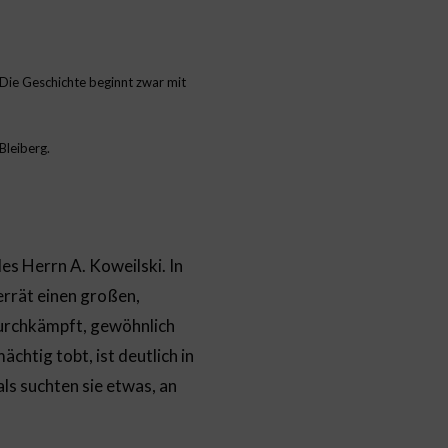
 Die Geschichte beginnt zwar mit
Bleiberg.
es Herrn A. Koweilski. In
errät einen großen,
durchkämpft, gewöhnlich
chtig tobt, ist deutlich in
als suchten sie etwas, an