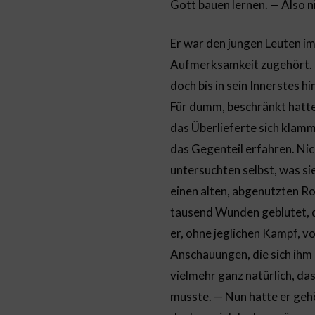
Gott bauen lernen. — Also n
Er war den jungen Leuten i
Aufmerksamkeit zugehört. N
doch bis in sein Innerstes h
Für dumm, beschränkt hatte 
das Überlieferte sich klam
das Gegenteil erfahren. Nic
untersuchten selbst, was sie
einen alten, abgenutzten R
tausend Wunden geblutet, d
er, ohne jeglichen Kampf, vo
Anschauungen, die sich ihm
vielmehr ganz natürlich, da
musste. — Nun hatte er gehö