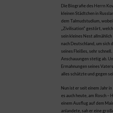
Die Biografie des Herrn Kow
kleinen Städtchen in Russla
dem Talmudstudium, wobei er
„Zivilisation“ gestört, wel
sein kleines Nest allmählic
nach Deutschland, um sich d
seines Fleißes, sehr schnell
Anschauungen stetig ab. Und
Ermahnungen seines Vaters v
alles schätzte und gegen s
Nun ist er seit einem Jahr 
es auch heute, am Rosch – H
einem Ausflug auf dem Main 
anlandete, sah er eine gro