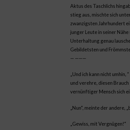
Aktus des Taschlichs hingabe
stieg aus, mischte sich unte
zwanzigsten Jahrhundert ei
junger Leute in seiner Nähe 
Unterhaltung genau lauschen
Gebildetsten und Frömmsten
— ———
„Und ich kann nicht umhin, 
und verehre, diesen Brauch d
vernünftiger Mensch sich ei
„Nun“, meinte der andere, „
„Gewiss, mit Vergnügen!“