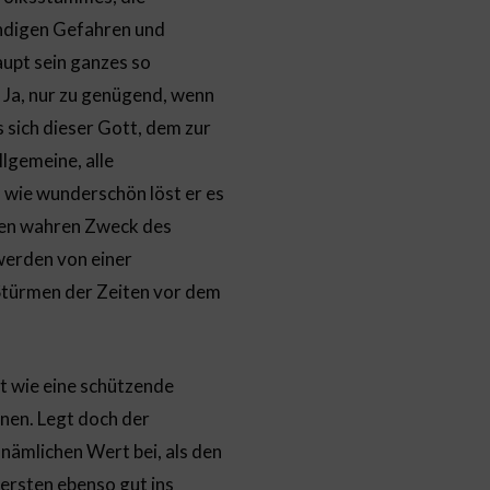
ändigen Gefahren und
aupt sein ganzes so
 Ja, nur zu genügend, wenn
s sich dieser Gott, dem zur
lgemeine, alle
 wie wunderschön löst er es
 den wahren Zweck des
erden von einer
n Stürmen der Zeiten vor dem
t wie eine schützende
nen. Legt doch der
nämlichen Wert bei, als den
ersten ebenso gut ins