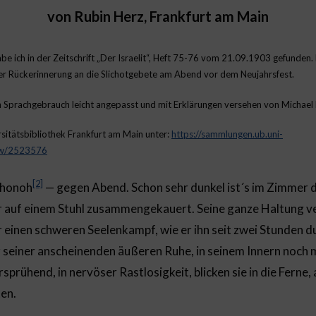
von Rubin Herz, Frankfurt am Main
e ich in der Zeitschrift „Der Israelit“, Heft 75-76 vom 21.09.1903 gefunden.
er Rückerinnerung an die Slichotgebete am Abend vor dem Neujahrsfest.
 Sprachgebrauch leicht angepasst und mit Erklärungen versehen von Michael 
ersitätsbibliothek Frankfurt am Main unter:
https://sammlungen.ub.uni-
iew/2523576
[2]
chonoh
— gegen Abend. Schon sehr dunkel ist´s im Zimmer d
 er auf einem Stuhl zusammengekauert. Seine ganze Haltung v
 einen schweren Seelenkampf, wie er ihn seit zwei Stunden 
z seiner anscheinenden äußeren Ruhe, in seinem Innern noch mä
sprühend, in nervöser Rastlosigkeit, blicken sie in die Ferne, 
ten.