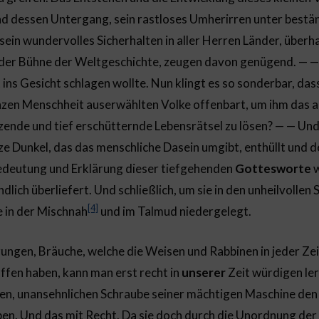
d dessen Untergang, sein rastloses Umherirren unter best
in wundervolles Sicherhalten in aller Herren Länder, überh
 der Bühne der Weltgeschichte, zeugen davon genügend. — —
 ins Gesicht schlagen wollte. Nun klingt es so sonderbar, das
nzen Menschheit auserwählten Volke offenbart, um ihm das al
nde und tief erschütternde Lebensrätsel zu lösen? — — Und
nze Dunkel, das das menschliche Dasein umgibt, enthüllt und
 Bedeutung und Erklärung dieser tiefgehenden
Gottesworte
w
lich überliefert. Und schließlich, um sie in den unheilvolle
[4]
e in der Mischnah
und im Talmud niedergelegt.
ungen, Bräuche, welche die Weisen und Rabbinen in jeder Zei
fen haben, kann man erst recht in
unserer
Zeit würdigen ler
en, unansehnlichen Schraube seiner mächtigen Maschine den 
en. Und das mit Recht. Da sie doch durch die Unordnung der 