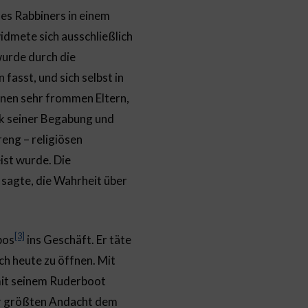
nes Rabbiners in einem
idmete sich ausschließlich
wurde durch die
fasst, und sich selbst in
einen sehr frommen Eltern,
nk seiner Begabung und
reng – religiösen
ist wurde. Die
 sagte, die Wahrheit über
[3]
bos
ins Geschäft. Er täte
ch heute zu öffnen. Mit
 mit seinem Ruderboot
der größten Andacht dem