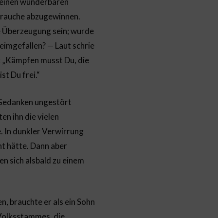
r einen wunderbaren
Brauche abzugewinnen.
re Überzeugung sein; wurde
eimgefallen? — Laut schrie
e: „Kämpfen musst Du, die
ist Du frei.“
n Gedanken ungestört
en ihn die vielen
. In dunkler Verwirrung
ht hätte. Dann aber
en sich alsbald zu einem
, brauchte er als ein Sohn
 Volksstammes, die