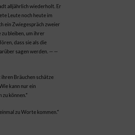
dt alljährlich wiederholt. Er
dete Leute noch heute im
ch ein Zwiegespräch zweier
 zu bleiben, um ihrer
ren, dass sie als die
darüber sagen werden. — —
mt ihren Bräuchen schätze
 Wie kann nur ein
n zu können.“
h einmal zu Worte kommen.“