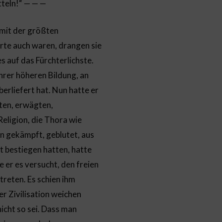
tteln!“ — — —
 mit der größten
rte auch waren, drangen sie
es auf das Fürchterlichste.
ihrer höheren Bildung, an
berliefert hat. Nun hatte er
hten, erwägten,
Religion, die Thora wie
n gekämpft, geblutet, aus
 bestiegen hatten, hatte
e er es versucht, den freien
reten. Es schien ihm
er Zivilisation weichen
icht so sei. Dass man