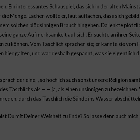
n. Ein interessantes Schauspiel, das sich in der alten Mainsta
r die Menge. Lachen wollte er, laut auflachen, dass sich gebil
nem solchen blödsinnigen Brauch hingeben. Da lenkte plötzli
seine ganze Aufmerksamkeit auf sich. Er suchte an ihrer Seite
 zu können. Vom Taschlich sprachen sie; er kannte sie vom Hö
 hier galten, und war deshalb gespannt, was sie eigentlich 
“ sprach der eine, „so hoch ich auch sonst unsere Religion sa
es Taschlichs als — — ja, als einen unsinnigen zu bezeichnen.
nreden, durch das Taschlich die Sünde ins Wasser abschüttel
bist Du mit Deiner Weisheit zu Ende? So lasse denn auch mic