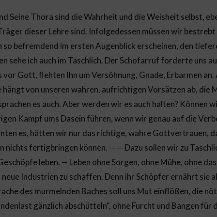
und Seine Thora sind die Wahrheit und die Weisheit selbst, e
Träger dieser Lehre sind. Infolgedessen müssen wir bestrebt s
 so befremdend im ersten Augenblick erscheinen, den tiefe
en sehe ich auch im Taschlich. Der Schofarruf forderte uns au
 vor Gott, flehten Ihn um Versöhnung, Gnade, Erbarmen an. A
 hängt von unseren wahren, aufrichtigen Vorsätzen ab, die M
sprachen es auch. Aber werden wir es auch halten? Können wi
rigen Kampf ums Dasein führen, wenn wir genau auf die Ver
önnten es, hätten wir nur das richtige, wahre Gottvertrauen, 
n nichts fertigbringen können. — — Dazu sollen wir zu Taschl
 Geschöpfe leben. — Leben ohne Sorgen, ohne Mühe, ohne dass
neue Industrien zu schaffen. Denn ihr Schöpfer ernährt sie alle
ache des murmelnden Baches soll uns Mut einflößen, die nöt
ündenlast gänzlich abschütteln“, ohne Furcht und Bangen für d