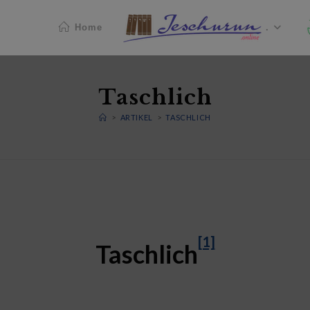
Home
.
Taschlich
>
ARTIKEL
>
TASCHLICH
[1]
Taschlich