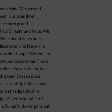
benso Seine Weisen und
ein, aus allen ihren
ren Hintergrund
f zur Einkehr und Reue. Wir
llein damit ist es noch
issetaten und Frevel nie
r es überhaupt? Wie wollen
bote und Gebote der Thora
das klare Bewusstsein, dass
ich gehen. Diesen Bach
 sie es nötig hätten, über
, befriedigt alle ihre
ige Zuversicht auf Gott
ie Zukunft, da wir ganz auf