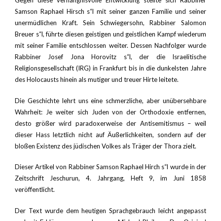
Gegen diese verhängnisvolle Entwicklung stellte sich Rabbiner
Samson Raphael Hirsch s“l mit seiner ganzen Familie und seiner
unermüdlichen Kraft. Sein Schwiegersohn, Rabbiner Salomon
Breuer s“l, führte diesen geistigen und geistlichen Kampf wiederum
mit seiner Familie entschlossen weiter. Dessen Nachfolger wurde
Rabbiner Josef Jona Horovitz s“l, der die Israelitische
Religionsgesellschaft (IRG) in Frankfurt bis in die dunkelsten Jahre
des Holocausts hinein als mutiger und treuer Hirte leitete.
Die Geschichte lehrt uns eine schmerzliche, aber unübersehbare
Wahrheit: Je weiter sich Juden von der Orthodoxie entfernen,
desto größer wird paradoxerweise der Antisemitismus – weil
dieser Hass letztlich nicht auf Äußerlichkeiten, sondern auf der
bloßen Existenz des jüdischen Volkes als Träger der Thora zielt.
Dieser Artikel von Rabbiner Samson Raphael Hirch s“l wurde in der
Zeitschrift Jeschurun, 4. Jahrgang, Heft 9, im Juni 1858
veröffentlicht.
Der Text wurde dem heutigen Sprachgebrauch leicht angepasst