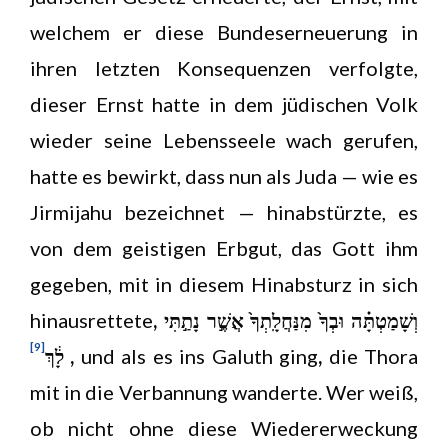
welchem er diese Bundeserneuerung in
ihren letzten Konsequenzen verfolgte,
dieser Ernst hatte in dem jüdischen Volk
wieder seine Lebensseele wach gerufen,
hatte es bewirkt, dass nun als Juda — wie es
Jirmijahu bezeichnet — hinabstürzte, es
von dem geistigen Erbgut, das Gott ihm
gegeben, mit in diesem Hinabsturz in sich
hinausrettete
, וְשָׁמַטְתָּ֗ה וּבְךָ֙ מִנַּחֲלָֽתְךָ֙ אֲשֶׁ֣ר נָתַ֣תִּי
[9]
לָ֔ךְ
,
und als es ins Galuth ging
,
die Thora
mit in die Verbannung wanderte. Wer weiß,
ob nicht ohne diese Wiedererweckung