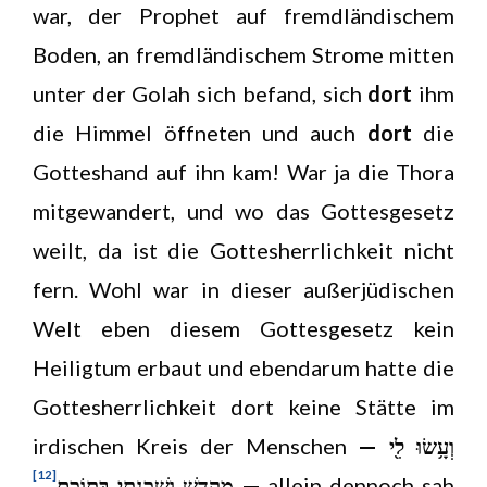
war, der Prophet auf fremdländischem
Boden, an fremdländischem Strome mitten
unter der Golah sich befand, sich
dort
ihm
die Himmel öffneten und auch
dort
die
Gotteshand auf ihn kam! War ja die Thora
mitgewandert, und wo das Gottesgesetz
weilt, da ist die Gottesherrlichkeit nicht
fern. Wohl war in dieser außerjüdischen
Welt eben diesem Gottesgesetz kein
Heiligtum erbaut und ebendarum hatte die
Gottesherrlichkeit dort keine Stätte im
irdischen Kreis der Menschen
— וְעָ֥שׂוּ לִ֖י
[12]
מִקְדָּ֑שׁ וְשָׁכַנְתִּ֖י בְּתוֹכָֽם
—
allein dennoch sah