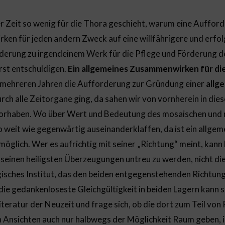
er Zeit so wenig für die Thora geschieht, warum eine Auffor
n für jeden andern Zweck auf eine willfährigere und erfo
rderung zu irgendeinem Werk für die Pflege und Förderung d
erst entschuldigen.
Ein allgemeines Zusammenwirken für die
r mehreren Jahren die Aufforderung zur Gründung einer
allg
rch alle Zeitorgane ging, da sahen wir von vornherein in die
Vorhaben. Wo über Wert und Bedeutung des mosaischen und r
o weit wie gegenwärtig auseinanderklaffen, da ist ein allg
glich. Wer es aufrichtig mit seiner „Richtung“ meint, kann 
einen heiligsten Überzeugungen untreu zu werden, nicht die
gisches Institut, das den beiden entgegenstehenden Richtung
 die gedankenloseste Gleichgültigkeit in beiden Lagern kann s
iteratur der Neuzeit und frage sich, ob die dort zum Teil von
 Ansichten auch nur halbwegs der Möglichkeit Raum geben, 