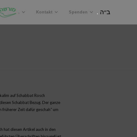
.
Kontakt
Spenden
ekalim auf Schabbat Rosch
 diesen Schabbat Bezug. Der ganze
in früherer Zeit dafür geschah“ um
ch hat diesen Artikel auch in den
führten Überschriften hinzugefügt.