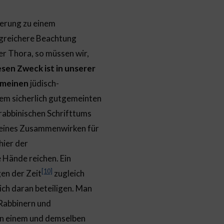
derung zu einem
lgreichere Beachtung
er Thora, so müssen wir,
sen Zweck ist in unserer
emeinen
jüdisch-
sem sicherlich gutgemeinten
abbinischen Schrifttums
emeines Zusammenwirken für
hier der
 Hände reichen. Ein
[10]
en der Zeit
zugleich
ich daran beteiligen. Man
 Rabbinern und
in einem und demselben