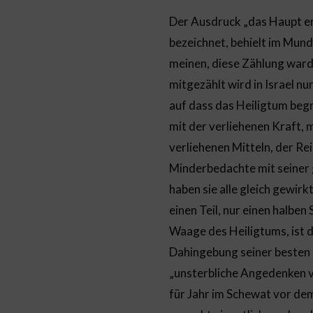
Der Ausdruck „das Haupt e
bezeichnet, behielt im Mun
meinen, diese Zählung ward 
mitgezählt wird in Israel nu
auf dass das Heiligtum begr
mit der verliehenen Kraft, 
verliehenen Mitteln, der R
Minderbedachte mit seiner g
haben sie alle gleich gewirk
einen Teil, nur einen halben
Waage des Heiligtums, ist d
Dahingebung seiner besten K
„unsterbliche Angedenken v
für Jahr im Schewat vor dem