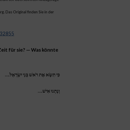
. Das Original finden Sie in der
2932855
Zeit für sie? — Was könnte
….
כִּי תִשָּׂא אֶת רֹאשׁ בְּנֵי יִשְׂרָאֵל
….
וְנָתְנוּ אִישׁ