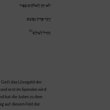
לֹא יִתֵּן לֵאלֹקִים כָּפְרוֹ
וְיֵקַר פִּדְיוֹן נַפְשָׁם
[5]
וְחָדַל לְעוֹלָם
r Gott das Lösegeld der
t, und erst im Spenden wird
nd hat die Juden zu dem
ag auf diesem Feld der