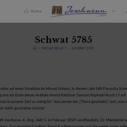
Home
.
Schwat 5785
>
MONATSBLATT
>
SCHWAT 5785
kalim auf einen Schabbat im Monat Schwat. In diesem Jahr fällt Parascha Sch
 und am Ende dieses Artikels nimmt Rabbiner Samson Raphael Hirsch s“l auf
arum in unserer Zeit so wenig für“ das Lernen der „Thora geschieht,“ und „was 
eit dafür geschehen könnte.“
ift Jeschurun, 4. Jhrg., Heft 5, im Februar 1858 veröffentlicht. Dr. Mendel Hirs
aters „Gesammelte Schriften“ Band 4 aufgenommen und die weiter unten aufge