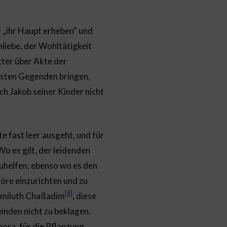
f „ihr Haupt erheben“ und
liebe, der Wohltätigkeit
ätter über Akte der
nsten Gegenden bringen,
ich Jakob seiner Kinder nicht
e fast leer ausgeht, und für
Wo es gilt, der leidenden
uhelfen, ebenso wo es den
höre einzurichten und zu
[8]
 Gmiluth Chaßadim
, diese
nden nicht zu beklagen.
ora, für die Pflanzung,