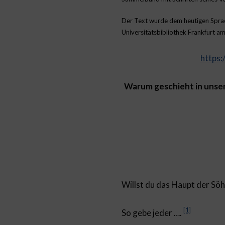
Der Text wurde dem heutigen Sprach
Universitätsbibliothek Frankfurt am
https:
Warum geschieht in unsere
Willst du das Haupt der Söh
[1]
So gebe jeder ….