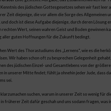
 Kenntnis des jüdischen Gottesgesetzes sehen wir fast leer
rer Zeit diejenige, die vor allem die Sorge des Allgemeinen 
 und doch ist diese Aufgabe diejenige, durch deren Lösung e
nen rechten Wert, seinen wahren Geist und Boden gewinnen ka
 aller guten Hoffnungen für die Zukunft bedingt.
hohen Wert des Thorastudiums des „Lernens“, wie es die he
sen. Wir haben schon oft zu besprechen Gelegenheit gehabt,
eihen des jüdischen Einzel- und Gesamtlebens von der größer
 in unserer Mitte findet; fühlt ja ohnehin jeder Jude, dass da
ms sei.
 klarzumachen suchen, warum in unserer Zeit so wenig für di
n früherer Zeit dafür geschah und uns sodann fragen, was in