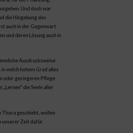
 ausgehen. Und doch war
und die Hingebung des
rst auch in der Gegenwart
nn und deren Lösung auch in
rkömmliche Ausdrucksweise
 in welch hohem Grad alles
en oder geringeren Pflege
s „Lernen“ die Seele aller
e Thora geschieht, wollen
 unserer Zeit dafür