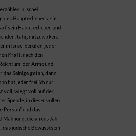
rzählen in Israel
g des Haupterhebens; sie
darf sein Haupt erheben und
spenden, tätig mitzuwirken,
r in Israel berufen, jeder
nen Kraft, nach den
 Reichtum, der Arme und
r das Seinige getan, dann
nn hat jeder freilich nur
 voll, wiegt voll auf der
er Spende, in dieser vollen
ne Person“ und das
d Mahnung, die an uns Jahr
n, das jüdische Bewusstsein