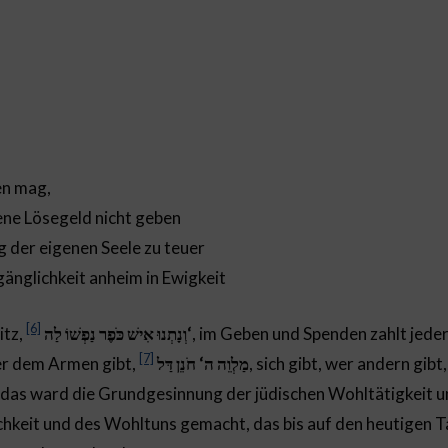
en mag,
e Lösegeld nicht geben
er eigenen Seele zu teuer
glichkeit anheim in Ewigkeit
[6]
itz,
וְנָתְנוּ אִישׁ כֹּפֶר נַפְשׁוֹ לַה‘
, im Geben und Spenden zahlt jede
[7]
wer dem Armen gibt,
לְוֵה ה‘ חֹנֵן דַּל
מ
, sich gibt, wer andern gib
 das ward die Grundgesinnung der jüdischen Wohltätigkeit u
hkeit und des Wohltuns gemacht, das bis auf den heutigen T