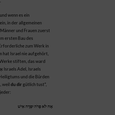
.
 und wenn es ein
ein, in der allgemeinen
s Männer und Frauen zuerst
zum ersten Bau des
 Erforderliche zum Werk in
hat Israel nie aufgehört,
 Werke stiften, das ward
אַל
Israels Adel, Israels
 Heiligtums und die Bürden
, weil
du dir
gütlich tust“,
jeder:
אָח לֹא פָדֹה יִפְדֶּה אִישׁ