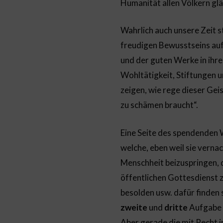
Humanität allen Völkern gl
Wahrlich auch unsere Zeit s
freudigen Bewusstseins auf 
und der guten Werke in ihrer
Wohltätigkeit, Stiftungen
zeigen, wie rege dieser Geis
zu schämen braucht“.
Eine Seite des spendenden Wi
welche, eben weil sie vernac
Menschheit beizuspringen, 
öffentlichen Gottesdienst z
besolden usw. dafür finden
zweite
und
dritte
Aufgabe 
Aber gerade die mit Recht 