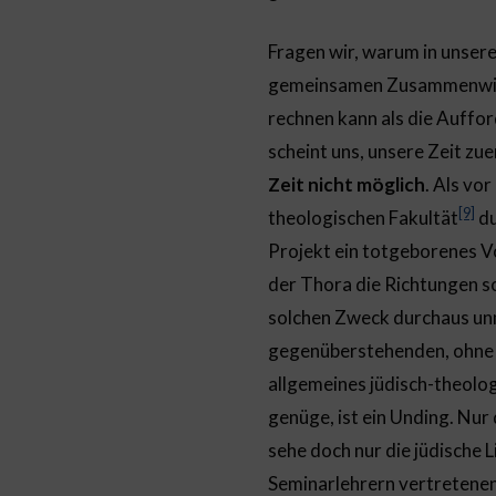
Fragen wir, warum in unser
gemeinsamen Zusammenwirke
rechnen kann als die Auffo
scheint uns, unsere Zeit zu
Zeit nicht möglich
. Als vo
[9]
theologischen Fakultät
du
Projekt ein totgeborenes 
der Thora die Richtungen s
solchen Zweck durchaus unmö
gegenüberstehenden, ohne s
allgemeines jüdisch-theolo
genüge, ist ein Unding. Nur
sehe doch nur die jüdische L
Seminarlehrern vertretenen