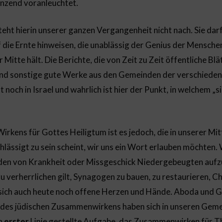
änzend voranleuchtet.
teht hierin unserer ganzen Vergangenheit nicht nach. Sie dar
die Ernte hinweisen, die unablässig der Genius der Menschen
 Mitte hält. Die Berichte, die von Zeit zu Zeit öffentliche Bl
 und sonstige gute Werke aus den Gemeinden der verschiede
t noch in Israel und wahrlich ist hier der Punkt, in welchem „s
rkens für Gottes Heiligtum ist es jedoch, die in unserer Mitt
hlässigt zu sein scheint, wir uns ein Wort erlauben möchten. 
den von Krankheit oder Missgeschick Niedergebeugten aufz
u verherrlichen gilt, Synagogen zu bauen, zu restaurieren, C
 sich auch heute noch offene Herzen und Hände. Aboda und
des jüdischen Zusammenwirkens haben sich in unseren Gemei
in
erster
Linie gestellte Aufgabe, das Zusammenwirken für Th