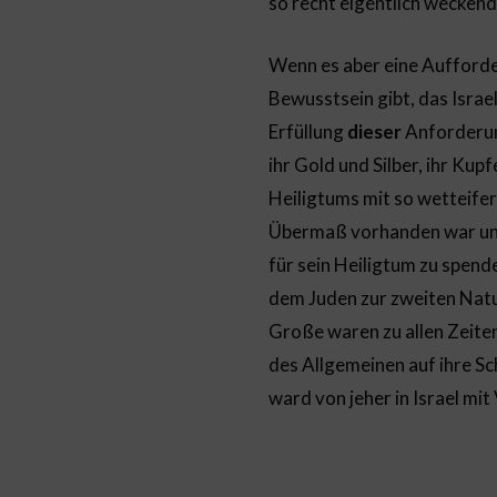
so recht eigentlich wecken
Wenn es aber eine Aufforderu
Bewusstsein gibt, das Israel
Erfüllung
dieser
Anforderung
ihr Gold und Silber, ihr Kup
Heiligtums mit so wetteifer
Übermaß vorhanden war und 
für sein Heiligtum zu spend
dem Juden zur zweiten Natur
Große waren zu allen Zeiten
des Allgemeinen auf ihre S
ward von jeher in Israel mi