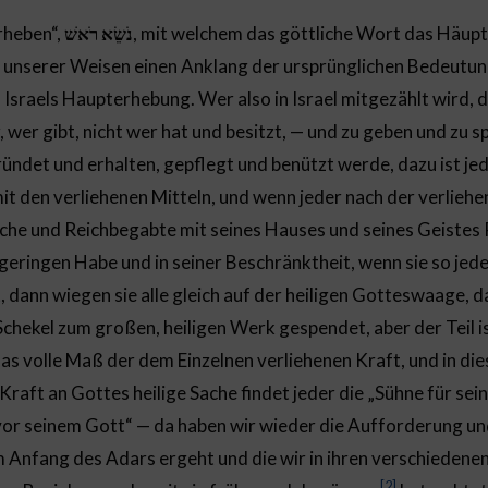
rheben“,
נֹשֵׂא רֹאשׁ
, mit welchem das göttliche Wort das Häupte
d unserer Weisen einen Anklang der ursprünglichen Bedeutun
Israels Haupterhebung. Wer also in Israel mitgezählt wird, 
r, wer gibt, nicht wer hat und besitzt, — und zu geben und zu 
ündet und erhalten, gepflegt und benützt werde, dazu ist jede
mit den verliehenen Mitteln, und wenn jeder nach der verliehe
eiche und Reichbegabte mit seines Hauses und seines Geistes
eringen Habe und in seiner Beschränktheit, wenn sie so jede
t, dann wiegen sie alle gleich auf der heiligen Gotteswaage, da
 Schekel zum großen, heiligen Werk gespendet, aber der Teil ist
as volle Maß der dem Einzelnen verliehenen Kraft, und in dies
raft an Gottes heilige Sache findet jeder die „Sühne für sei
or seinem Gott“ — da haben wir wieder die Aufforderung un
 Anfang des Adars ergeht und die wir in ihren verschiedene
[2]