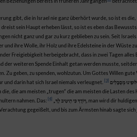
den Beziehungen bereits in früheren Jahrgängen
betrachtet
ng gibt, die in Israel nie ganz überhört wurde, so ist es die,
 dreist sein Haupt erheben lässt, so ist es eben das Bewussts
en nicht ganz und gar zu kurz geblieben zu sein. Seit Israel
fer und ihre Wolle, ihr Holz und ihre Edelsteine in der Wüste 
nder Freigiebigkeit herbeigebracht, dass in zwei Tagen alles
der weiteren Spende Einhalt getan werden musste, seitdem 
en. Zu geben, zu spenden, wohlzutun. Um Gottes Willen gute
[3]
 und darin hat sich Israel niemals verleugnet.
ּוּפֵינוּ מְסֻבָּלִים
 die, die am meisten „trugen“ die am meisten die Lasten des
[4]
chultern nahmen. Das:
„
וְיוֹדֻךָ כִּי תֵיטִיב לָךְ
, man wird dir huldigen
t Verachtung gegeißelt, und bis zum Ärmsten hinab sagte sich 