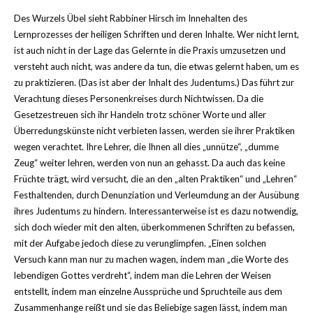
Des Wurzels Übel sieht Rabbiner Hirsch im Innehalten des
Lernprozesses der heiligen Schriften und deren Inhalte. Wer nicht lernt,
ist auch nicht in der Lage das Gelernte in die Praxis umzusetzen und
versteht auch nicht, was andere da tun, die etwas gelernt haben, um es
zu praktizieren. (Das ist aber der Inhalt des Judentums.) Das führt zur
Verachtung dieses Personenkreises durch Nichtwissen. Da die
Gesetzestreuen sich ihr Handeln trotz schöner Worte und aller
Überredungskünste nicht verbieten lassen, werden sie ihrer Praktiken
wegen verachtet. Ihre Lehrer, die Ihnen all dies „unnütze“, „dumme
Zeug“ weiter lehren, werden von nun an gehasst. Da auch das keine
Früchte trägt, wird versucht, die an den „alten Praktiken“ und „Lehren“
Festhaltenden, durch Denunziation und Verleumdung an der Ausübung
ihres Judentums zu hindern. Interessanterweise ist es dazu notwendig,
sich doch wieder mit den alten, überkommenen Schriften zu befassen,
mit der Aufgabe jedoch diese zu verunglimpfen. „Einen solchen
Versuch kann man nur zu machen wagen, indem man „die Worte des
lebendigen Gottes verdreht“, indem man die Lehren der Weisen
entstellt, indem man einzelne Aussprüche und Spruchteile aus dem
Zusammenhange reißt und sie das Beliebige sagen lässt, indem man