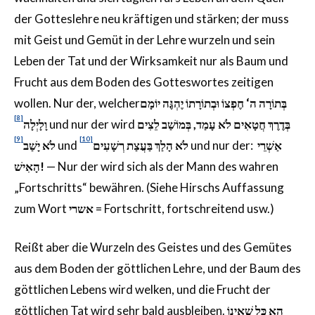
der Gotteslehre neu kräftigen und stärken; der muss
mit Geist und Gemüt in der Lehre wurzeln und sein
Leben der Tat und der Wirksamkeit nur als Baum und
Frucht aus dem Boden des Gotteswortes zeitigen
wollen. Nur der, welcher
בְּתוֹרָה ה‘ חֶפְצוֹ וּבְתוֹרָתוֹ יֶהְגֶּה יוֹמָם
[8]
וָלָיְלָה
und nur der wird
בְּדֶרֶךְ חֲטָאִים לֹא עָמַד, בְּמוֹשַׁב לֵצִים
[9]
[10]
לֹא יָשַׁב
und
לֹא הָלַךְ בַּעֲצַת רְשָׁעִים
und nur der:
אַשְׁרֵי
הָאִישׁ
!
— Nur der wird sich als der Mann des wahren
„Fortschritts“ bewähren. (Siehe Hirschs Auffassung
zum Wort
אשרי
= Fortschritt, fortschreitend usw.)
Reißt aber die Wurzeln des Geistes und des Gemütes
aus dem Boden der göttlichen Lehre, und der Baum des
göttlichen Lebens wird welken, und die Frucht der
göttlichen Tat wird sehr bald ausbleiben.
הָא כָּל שֶׁאֵינוֹ