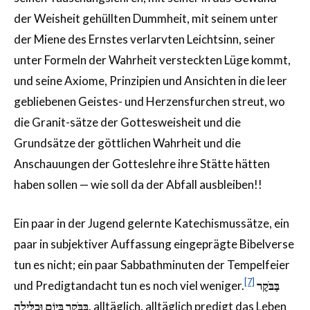
der Weisheit gehüllten Dummheit, mit seinem unter
der Miene des Ernstes verlarvten Leichtsinn, seiner
unter Formeln der Wahrheit versteckten Lüge kommt,
und seine Axiome, Prinzipien und Ansichten in die leer
gebliebenen Geistes- und Herzensfurchen streut, wo
die Granit-sätze der Gottesweisheit und die
Grundsätze der göttlichen Wahrheit und die
Anschauungen der Gotteslehre ihre Stätte hätten
haben sollen — wie soll da der Abfall ausbleiben!!
Ein paar in der Jugend gelernte Katechismussätze, ein
paar in subjektiver Auffassung eingeprägte Bibelverse
tun es nicht; ein paar Sabbathminuten der Tempelfeier
[7]
und Predigtandacht tun es noch viel weniger.
בַּבֹּקֶר
בַּבֹּקֶר בְּיוֹם וּבַלַּיְלָה
, alltäglich, alltäglich predigt das Leben