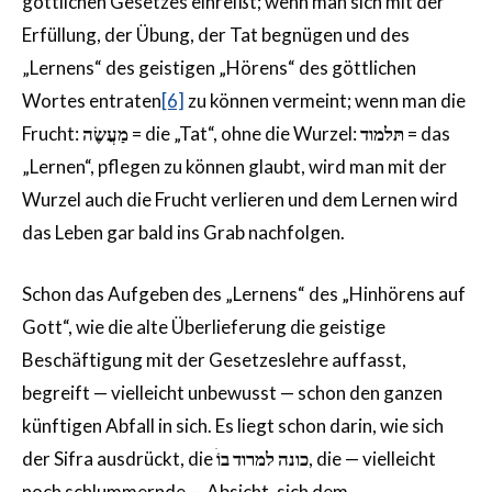
göttlichen Gesetzes einreißt; wenn man sich mit der
Erfüllung, der Übung, der Tat begnügen und des
„Lernens“ des geistigen „Hörens“ des göttlichen
Wortes entraten
[6]
zu können vermeint; wenn man die
Frucht:
מַעֲשֶׂה
= die „Tat“, ohne die Wurzel:
ד
ו
תּלמ
= das
„Lernen“, pflegen zu können glaubt, wird man mit der
Wurzel auch die Frucht verlieren und dem Lernen wird
das Leben gar bald ins Grab nachfolgen.
Schon das Aufgeben des „Lernens“ des „Hinhörens auf
Gott“, wie die alte Überlieferung die geistige
Beschäftigung mit der Gesetzeslehre auffasst,
begreift — vielleicht unbewusst — schon den ganzen
künftigen Abfall in sich. Es liegt schon darin, wie sich
der Sifra ausdrückt, die
כונה למרוד בוֹ
, die — vielleicht
noch schlummernde — Absicht, sich dem