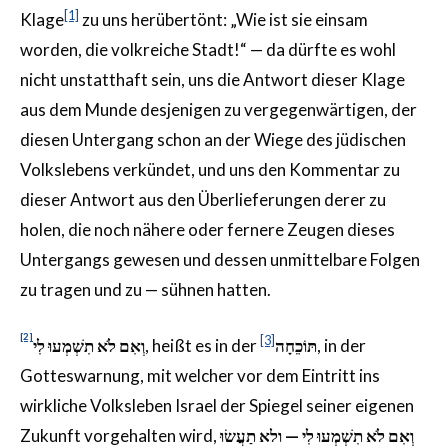
[1]
Klage
zu uns herübertönt: „Wie ist sie einsam
worden, die volkreiche Stadt!“ — da dürfte es wohl
nicht unstatthaft sein, uns die Antwort dieser Klage
aus dem Munde desjenigen zu vergegenwärtigen, der
diesen Untergang schon an der Wiege des jüdischen
Volkslebens verkündet, und uns den Kommentar zu
dieser Antwort aus den Überlieferungen derer zu
holen, die noch nähere oder fernere Zeugen dieses
Untergangs gewesen und dessen unmittelbare Folgen
zu tragen und zu — sühnen hatten.
[2]
[3]
וְאִם לֹא תִשְׁמְעוּ לִי
, heißt es in der
תּוֹכֵחָה
, in der
Gotteswarnung, mit welcher vor dem Eintritt ins
wirkliche Volksleben Israel der Spiegel seiner eigenen
Zukunft vorgehalten wird,
תַעֲשׂוּ
ולא
ִי —
ל
וְאִם לֹא תִשְׁמְעוּ