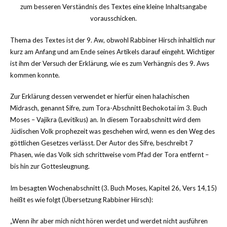
zum besseren Verständnis des Textes eine kleine Inhaltsangabe
vorausschicken.
Thema des Textes ist der 9. Aw, obwohl Rabbiner Hirsch inhaltlich nur
kurz am Anfang und am Ende seines Artikels darauf eingeht. Wichtiger
ist ihm der Versuch der Erklärung, wie es zum Verhängnis des 9. Aws
kommen konnte.
Zur Erklärung dessen verwendet er hierfür einen halachischen
Midrasch, genannt Sifre, zum Tora-Abschnitt Bechokotai im 3. Buch
Moses – Vajikra (Levitikus) an. In diesem Toraabschnitt wird dem
Jüdischen Volk prophezeit was geschehen wird, wenn es den Weg des
göttlichen Gesetzes verlässt. Der Autor des Sifre, beschreibt 7
Phasen, wie das Volk sich schrittweise vom Pfad der Tora entfernt –
bis hin zur Gottesleugnung.
Im besagten Wochenabschnitt (3. Buch Moses, Kapitel 26, Vers 14,15)
heißt es wie folgt (Übersetzung Rabbiner Hirsch):
„Wenn ihr aber mich nicht hören werdet und werdet nicht ausführen