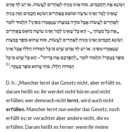
וְשׂוֹנֵא אֶת הַחֲכָמִים, סוֹף אֵינוֹ מַנִּיחַ לַאֲחֵרִים לַעֲשׂוֹת. אוֹ יֵשׁ לְךָ אָדָם
שֶׁאֵינוֹ לָמַד וְאֵינוֹ עוֹשֶׂה וּמוֹאֵס בַּאֲחֵרִים וְשׂוֹנֵא חֲכָמִים וְאֵין מֵנִיחַ
לַאֲחֵרִים לַעֲשׂוֹת אֲבָל מוֹדֶה בְּמִצְוֹת שֶׁנֶּאֶמְרוּ מִסִּינַי? תַּלְמוּד לוֹמַר
„אֶת כָּל מִצְוֹתַי „– הָא כָּל שֶׁאֵינוֹ לָמַד וְאֵינוֹ עוֹשֶׂה מוֹאֵס בַּאֲחֵרִים
וְשׂוֹנֵא חֲכָמִים וְאֵינוֹ מַנִּיחַ לַאֲחֵרִים לַעֲשׂוֹת, סוּף שֶׁהוּא כּוֹפֵר בְּמִצְוֹת
שֶׁנֶּאֶמְרוּ מִסִּינַי. אוֹ יֵשׁ לְךָ אָדָם שֶׁיֵּשׁ בּוֹ כָּל הַמִּדּוֹת הַלָּלוּ אֲבָל אֵינוֹ
כּוֹפֵר בָּעִקָּר? תַּלְמוּד לוֹמַר „לְהָפֵרְכֶם אֶת בְּרִיתִי“– הָא כָּל שֶׁיֵּשׁ בּוֹ כָּל
[5]
.
הַמִּדּוֹת הַלָּלוּ, סוֹף שֶׁהוּא כּוֹפֵר בָּעִקָּר
D. h.: „Mancher lernt das Gesetz nicht, aber erfüllt es,
darum heißt es: ihr werdet nicht hören und nicht
erfüllen; wer demnach nicht
lernt
, wird auch nicht
erfüllen
. Mancher lernt nun weder das Gesetz, noch
erfüllt es; er verachtet aber andere nicht, die es
erfüllen. Darum heißt es ferner: wenn ihr meine