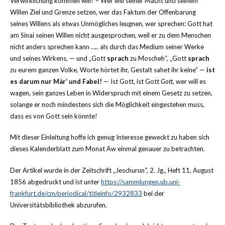
Verwirklichung kommen will? – Wer will seiner Macht und seinem
Willen Ziel und Grenze setzen, wer das Faktum der Offenbarung
seines Willens als etwas Unmögliches leugnen, wer sprechen: Gott hat
am Sinai seinen Willen nicht ausgesprochen, weil er zu dem Menschen
nicht anders sprechen kann ….. als durch das Medium seiner Werke
und seines Wirkens, — und „Gott
sprach
zu Moscheh“, „Gott
sprach
zu eurem ganzen Volke, Worte hörtet ihr, Gestalt sahet ihr keine“ —
ist
es darum nur Mär‘ und Fabel!
— Ist Gott, ist Gott
Gott,
wer will es
wagen, sein ganzes Leben in Widerspruch mit einem Gesetz zu setzen,
solange er noch mindestens sich die Möglichkeit eingestehen muss,
dass es von Gott sein könnte!
Mit dieser Einleitung hoffe ich genug Interesse geweckt zu haben sich
dieses Kalenderblatt zum Monat Aw einmal genauer zu betrachten.
Der Artikel wurde in der Zeitschrift „Jeschurun“, 2. Jg., Heft 11, August
1856 abgedruckt und ist unter
https://sammlungen.ub.uni-
frankfurt.de/cm/periodical/titleinfo/2932833
bei der
Universitätsbibliothek abzurufen.