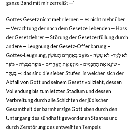
ganze Band mit mir zerreißt —“
Gottes Gesetz nicht mehr lernen — es nicht mehr üben
— Verachtung der nach dem Gesetze Lebenden — Hass
der Gesetzlehrer — Störung der Gesetzerfüllung durch
andere — Leugnung der Gesetz-Offenbarung –
Gottes-Leugnung,
לֹא לָמַד– לֹא עָשָׂה – מוֹאֵס בַּאֲחֵרִים הָעוֹשִׂין
– שׂוֹנֵא אֶת הַחֲכָמִים – מוֹנֵעַ אֶת הָאֲחֵרִים – כּוֹפֵר בְּמִצְוֹת – כּוֹפֵר
בָּעִקָּר
—: das sind die sieben Stufen, in welchen sich der
Abfall von Gott und seinem Gesetz vollzieht, dessen
Vollendung bis zum letzten Stadium und dessen
Verbreitung durch alle Schichten der jüdischen
Gesamtheit der barmherzige Gott eben durch den
Untergang des sündhaft gewordenen Staates und
durch Zerstörung des entweihten Tempels