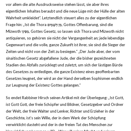
vor allem die alte Ausdrucksweise stehen lässt, sie aber ihres
eigentlichen Inhaltes beraubt und die neue Lüge mit der Hülle der alten
Wahrheit umkleidet“. Letztendlich steuert alles zu der eigentlichen
Frage hin: „Ist die Thora
מִן הַשָּׁמַיִם
, Gottes Offenbarung, sind die
Mizwoth
מִסִּינַי
, Gottes Gesetz, so lassen sich Thora und Mizwoth nicht
antiquieren, so gehören sie nicht der Vergangenheit an; jede lebendige
Gegenwart und die volle, ganze Zukunft ist ihrer, sie sind die Sieger der
Zeiten und nicht von der Zeit zu besiegen.“ „Der Jude aber, der vom
sinaitischen Gesetz abgefallene Jude, der die bisher gezeichneten
Stadien des Abfalls zurücklegt und zuletzt, um sich der lästigen Bürde
des Gesetzes zu entledigen, die ganze Existenz eines geoffenbarten
Gesetzes leugnet, der wird an der Hand derselben Sophismen endlich
zur Leugnung der Existenz Gottes gelangen.“
So endet Rabbiner Hirsch seinen Artikel mit der Überlegung: „Ist Gott,
ist Gott
Gott
, der freie Schöpfer und Bildner, Gesetzgeber und Ordner
der Welt, der freie Walter und Lenker, Richter und Erzieher in der
Geschichte, ist’s sein Wille, der in dem Werk der Schöpfung
verwirklicht dasteht und der in der freien Tat des Menschen zur