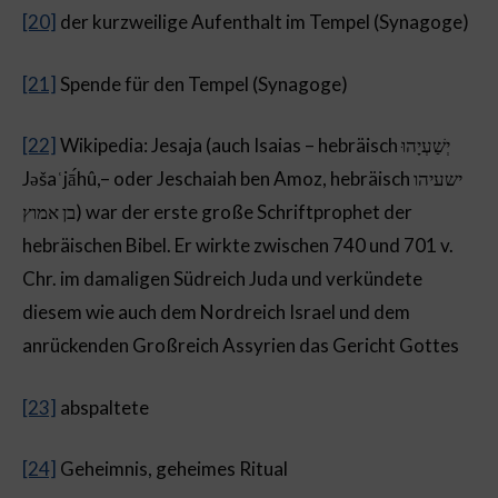
[20]
der kurzweilige Aufenthalt im Tempel (Synagoge)
[21]
Spende für den Tempel (Synagoge)
[22]
Wikipedia: Jesaja (auch Isaias – hebräisch יְשַׁעְיָהוּ
Jəšaʿjā́hû,– oder Jeschaiah ben Amoz, hebräisch ישעיהו
בן אמוץ) war der erste große Schriftprophet der
hebräischen Bibel. Er wirkte zwischen 740 und 701 v.
Chr. im damaligen Südreich Juda und verkündete
diesem wie auch dem Nordreich Israel und dem
anrückenden Großreich Assyrien das Gericht Gottes
[23]
abspaltete
[24]
Geheimnis, geheimes Ritual