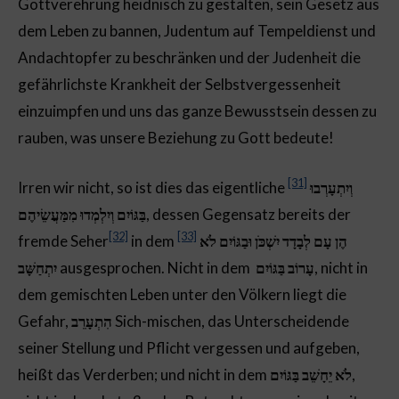
Gottverehrung heidnisch zu gestalten, sein Gesetz aus
dem Leben zu bannen, Judentum auf Tempeldienst und
Andachtopfer zu beschränken und der Judenheit die
gefährlichste Krankheit der Selbstvergessenheit
einzuimpfen und uns das ganze Bewusstsein dessen zu
rauben, was unsere Beziehung zu Gott bedeute!
[31]
Irren wir nicht, so ist dies das eigentliche
וְיִתְעָרְבוּ
בַּגּוֹיִם וְיִלְמְדוּ מִמַּעֲשֵׂיהֶם
, dessen Gegensatz bereits der
[32]
[33]
fremde Seher
in dem
הֶן עָם לְבָדָד יִשְׁכֹּן וּבַגּוֹיִם לֹא
יִתְחַשָּׁב
ausgesprochen. Nicht in dem
עָרוֹב בַּגּוֹיִם
, nicht in
dem gemischten Leben unter den Völkern liegt die
Gefahr,
הִתְעָרֵב
Sich-mischen, das Unterscheidende
seiner Stellung und Pflicht vergessen und aufgeben,
heißt das Verderben; und nicht in dem
לֹא יֵחָשֵׁב בַּגּוֹיִם
,