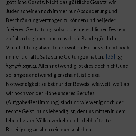
göttliche Gesetz. Nicht das göttliche Gesetz, wir
Juden scheinen noch immer nur Absonderung und
Beschränkung vertragen zu können und bei jeder
freieren Gestaltung, sobald die menschlichen Fesseln
zu fallen beginnen, auch rasch die Bande göttlicher
Verpflichtung abwerfen zu wollen. Für uns scheint noch
immer der alte Satz seine Geltung zu haben:
[35]
יָאֵי
עַנְיוּתָא לְיִשְׂרָאֵל
. Allein notwendig ist dies doch nicht, und
so lange es notwendig erscheint, ist diese
Notwendigkeit selbst nur der Beweis, wie weit, weit ab
wir noch von der Höhe unseres Berufes
(Aufgabe/Bestimmung) sind und wie wenig noch der
rechte Geist in uns lebendig ist, der uns mitten in dem
lebendigsten Völkerverkehr und in lebhaftester
Beteiligung an allen rein menschlichen