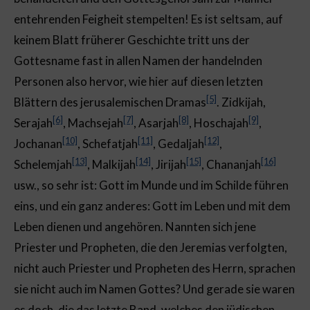
entehrenden Feigheit stempelten! Es ist seltsam, auf
keinem Blatt früherer Geschichte tritt uns der
Gottesname fast in allen Namen der handelnden
Personen also hervor, wie hier auf diesen letzten
[5]
Blättern des jerusalemischen Dramas
. Zidkijah,
[6]
[7]
[8]
[9]
Serajah
, Machsejah
, Asarjah
, Hoschajah
,
[10]
[11]
[12]
Jochanan
, Schefatjah
, Gedaljah
,
[13]
[14]
[15]
[16]
Schelemjah
, Malkijah
, Jirijah
, Chananjah
usw., so sehr ist: Gott im Munde und im Schilde führen
eins, und ein ganz anderes: Gott im Leben und mit dem
Leben dienen und angehören. Nannten sich jene
Priester und Propheten, die den Jeremias verfolgten,
nicht auch Priester und Propheten des Herrn, sprachen
sie nicht auch im Namen Gottes? Und gerade sie waren
es doch, die das letzte Band, welches den jüdischen