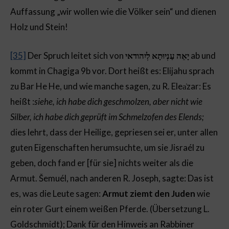
Auffassung „wir wollen wie die Völker sein“ und dienen
Holz und Stein!
[35]
Der Spruch leitet sich von
יָאֵה עַנְיוּתָא לְיִהודאי
ab und
kommt in Chagiga 9b vor. Dort heißt es: Elijahu sprach
zu Bar He He, und wie manche sagen, zu R. Elea͑zar: Es
heißt :
siehe, ich habe dich geschmolzen, aber nicht wie
Silber, ich habe dich geprüft im Schmelzofen des Elends;
dies lehrt, dass der Heilige, gepriesen sei er, unter allen
guten Eigenschaften herumsuchte, um sie Jisraél zu
geben, doch fand er [für sie] nichts weiter als die
Armut. Šemuél, nach anderen R. Joseph, sagte: Das ist
es, was die Leute sagen:
Armut ziemt den Juden
wie
ein roter Gurt einem weißen Pferde. (Übersetzung L.
Goldschmidt); Dank für den Hinweis an Rabbiner