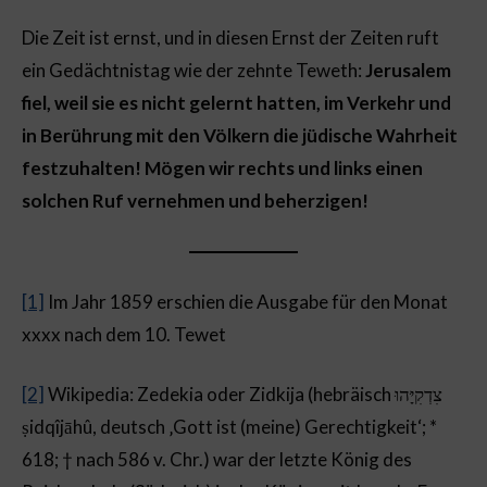
Die Zeit ist ernst, und in diesen Ernst der Zeiten ruft
ein Gedächtnistag wie der zehnte Teweth:
Jerusalem
fiel, weil sie es nicht gelernt hatten, im Verkehr und
in Berührung mit den Völkern die jüdische Wahrheit
festzuhalten! Mögen wir rechts und links einen
solchen Ruf vernehmen und beherzigen!
[1]
Im Jahr 1859 erschien die Ausgabe für den Monat
xxxx nach dem 10. Tewet
[2]
Wikipedia: Zedekia oder Zidkija (hebräisch צִדְקִיָּהוּ
ṣidqîjāhû, deutsch ‚Gott ist (meine) Gerechtigkeit‘; *
618; † nach 586 v. Chr.) war der letzte König des