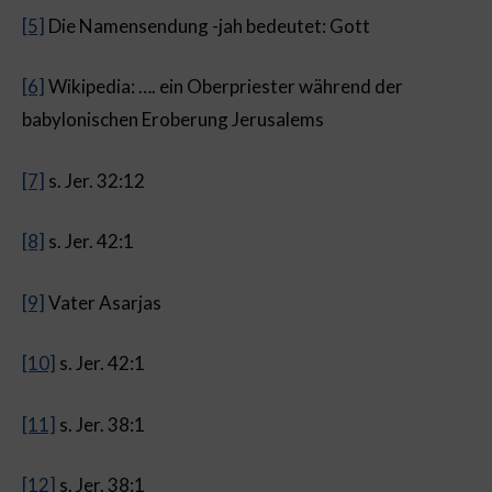
[5]
Die Namensendung -jah bedeutet: Gott
[6]
Wikipedia: …. ein Oberpriester während der
babylonischen Eroberung Jerusalems
[7]
s. Jer. 32:12
[8]
s. Jer. 42:1
[9]
Vater Asarjas
[10]
s. Jer. 42:1
[11]
s. Jer. 38:1
[12]
s. Jer. 38:1