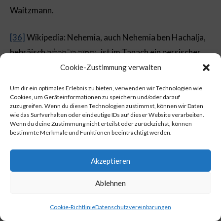
Waitzmann.
[36]
Wikipedia: Nehemia, auch Nehemia ben Hachalja,
hebräisch נְחֶמְיָה בֶּן־חֲכַלְיָה, ist im Tanach ein persischer
Wiederaufbaukommissar und späterer Statthalter der
Cookie-Zustimmung verwalten
persischen Provinz Jehud. In modernen Bibelausgaben
Um dir ein optimales Erlebnis zu bieten, verwenden wir Technologien wie
ist ein Buch nach ihm benannt, das ursprünglich ein Teil
Cookies, um Geräteinformationen zu speichern und/oder darauf
zuzugreifen. Wenn du diesen Technologien zustimmst, können wir Daten
des Esra-Nehemia-Buches darstellte.
wie das Surfverhalten oder eindeutige IDs auf dieser Website verarbeiten.
Wenn du deine Zustimmung nicht erteilst oder zurückziehst, können
bestimmte Merkmale und Funktionen beeinträchtigt werden.
[37]
Wikipedia: Daniel (hebräisch דָּנִיּאֵל) ist die
Hauptfigur des nach ihm benannten Buchs im Tanach.
Akzeptieren
Danach war er ein jüdischer Apokalyptiker,
Traumdeuter und Seher im babylonischen Exil,
Ablehnen
Cookie-Richtlinie
Datenschutzvereinbarungen
[38]
Wikipedia: Mordechai (hebräisch מָרְדֳּכַי mårdåkhaj)