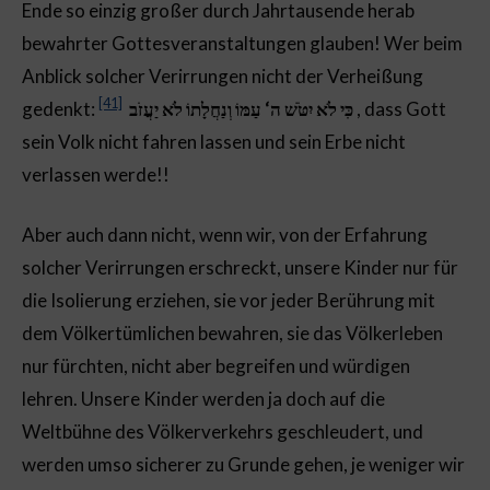
Ende so einzig großer durch Jahrtausende herab
bewahrter Gottesveranstaltungen glauben! Wer beim
Anblick solcher Verirrungen nicht der Verheißung
[41]
gedenkt:
כִּי לֹא יִטֹּשׁ ה‘ עַמּוֹ וְנַחֲלָתוֹ לֹא יַעֲזֹב
, dass Gott
sein Volk nicht fahren lassen und sein Erbe nicht
verlassen werde!!
Aber auch dann nicht, wenn wir, von der Erfahrung
solcher Verirrungen erschreckt, unsere Kinder nur für
die Isolierung erziehen, sie vor jeder Berührung mit
dem Völkertümlichen bewahren, sie das Völkerleben
nur fürchten, nicht aber begreifen und würdigen
lehren. Unsere Kinder werden ja doch auf die
Weltbühne des Völkerverkehrs geschleudert, und
werden umso sicherer zu Grunde gehen, je weniger wir