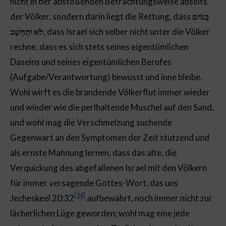
nicht in der abstoßenden Betrachtungsweise abseits
der Völker, sondern darin liegt die Rettung, dass
בַּגּוֹיִם
לֹא יִתְחַשָּׁב
, dass Israel sich selber nicht unter die Völker
rechne, dass es sich stets seines eigentümlichen
Daseins und seines eigentümlichen Berufes
(Aufgabe/Verantwortung) bewusst und inne bleibe.
Wohl wirft es die brandende Völkerflut immer wieder
und wieder wie die perlhaltende Muschel auf den Sand,
und wohl mag die Verschmelzung suchende
Gegenwart an den Symptomen der Zeit stutzend und
als ernste Mahnung lernen, dass das alte, die
Verquickung des abgefallenen Israel mit den Völkern
für immer versagende Gottes-Wort, das uns
[34]
Jecheskeel 20:32
aufbewahrt, noch immer nicht zur
lächerlichen Lüge geworden; wohl mag eine jede