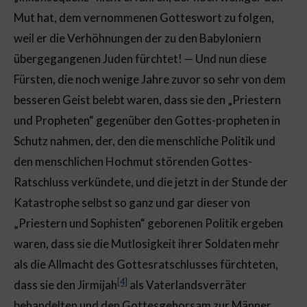
Mut hat, dem vernommenen Gotteswort zu folgen,
weil er die Verhöhnungen der zu den Babyloniern
übergegangenen Juden fürchtet! — Und nun diese
Fürsten, die noch wenige Jahre zuvor so sehr von dem
besseren Geist belebt waren, dass sie den „Priestern
und Propheten“ gegenüber den Gottes-propheten in
Schutz nahmen, der, den die menschliche Politik und
den menschlichen Hochmut störenden Gottes-
Ratschluss verkündete, und die jetzt in der Stunde der
Katastrophe selbst so ganz und gar dieser von
„Priestern und Sophisten“ geborenen Politik ergeben
waren, dass sie die Mutlosigkeit ihrer Soldaten mehr
als die Allmacht des Gottesratschlusses fürchteten,
[4]
dass sie den Jirmijah
als Vaterlandsverräter
behandelten und den Gottesgehorsam zur Männer