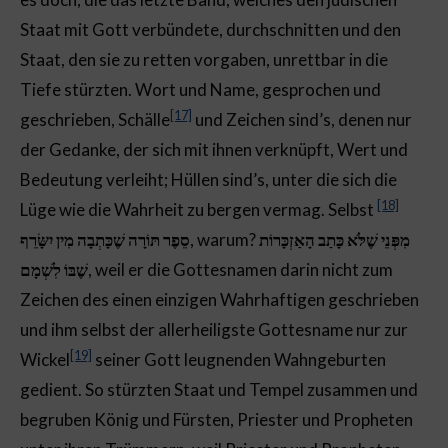
Staat mit Gott verbündete, durchschnitten und den
Staat, den sie zu retten vorgaben, unrettbar in die
Tiefe stürzten. Wort und Name, gesprochen und
[17]
geschrieben, Schälle
und Zeichen sind’s, denen nur
der Gedanke, der sich mit ihnen verknüpft, Wert und
Bedeutung verleiht; Hüllen sind’s, unter die sich die
[18]
Lüge wie die Wahrheit zu bergen vermag. Selbst
סֵפֶר תּוֹרָה שֶׁכָּתְבָה מִין יִשָּׂרֵף
, warum?
מִפְּנֵי שֶׁלֹּא כָּתַב הָאַזְכָּרוֹת
שֶׁבּוֹ לִשְׁמָם
, weil er die Gottesnamen darin nicht zum
Zeichen des einen einzigen Wahrhaftigen geschrieben
und ihm selbst der allerheiligste Gottesname nur zur
[19]
Wickel
seiner Gott leugnenden Wahngeburten
gedient. So stürzten Staat und Tempel zusammen und
begruben König und Fürsten, Priester und Propheten