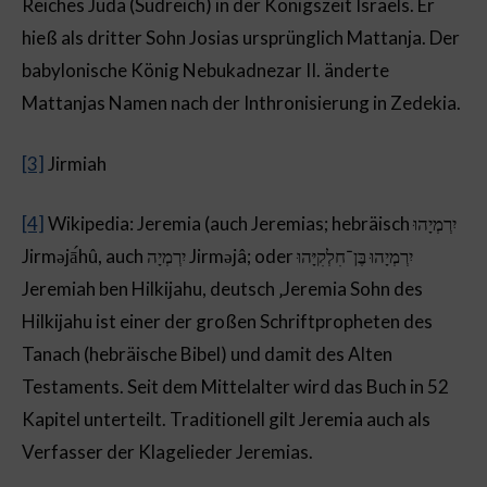
Reiches Juda (Südreich) in der Königszeit Israels. Er
hieß als dritter Sohn Josias ursprünglich Mattanja. Der
babylonische König Nebukadnezar II. änderte
Mattanjas Namen nach der Inthronisierung in Zedekia.
[3]
Jirmiah
[4]
Wikipedia: Jeremia (auch Jeremias; hebräisch יִרְמְיָהוּ
Jirməjā́hû, auch יִרְמְיָה Jirməjâ; oder יִרְמְיָהוּ בֶּן־חִלְקִיָּהוּ
Jeremiah ben Hilkijahu, deutsch ‚Jeremia Sohn des
Hilkijahu ist einer der großen Schriftpropheten des
Tanach (hebräische Bibel) und damit des Alten
Testaments. Seit dem Mittelalter wird das Buch in 52
Kapitel unterteilt. Traditionell gilt Jeremia auch als
Verfasser der Klagelieder Jeremias.