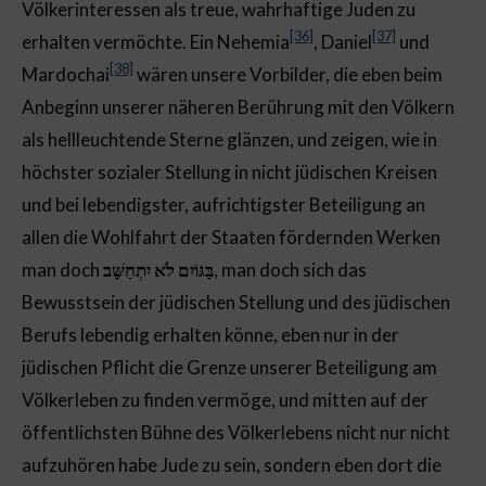
Völkerinteressen als treue, wahrhaftige Juden zu
[36]
[37]
erhalten vermöchte. Ein Nehemia
, Daniel
und
[38]
Mardochai
wären unsere Vorbilder, die eben beim
Anbeginn unserer näheren Berührung mit den Völkern
als hellleuchtende Sterne glänzen, und zeigen, wie in
höchster sozialer Stellung in nicht jüdischen Kreisen
und bei lebendigster, aufrichtigster Beteiligung an
allen die Wohlfahrt der Staaten fördernden Werken
man doch
בַּגּוֹיִם לֹא יִתְחַשָּׁב
, man doch sich das
Bewusstsein der jüdischen Stellung und des jüdischen
Berufs lebendig erhalten könne, eben nur in der
jüdischen Pflicht die Grenze unserer Beteiligung am
Völkerleben zu finden vermöge, und mitten auf der
öffentlichsten Bühne des Völkerlebens nicht nur nicht
aufzuhören habe Jude zu sein, sondern eben dort die