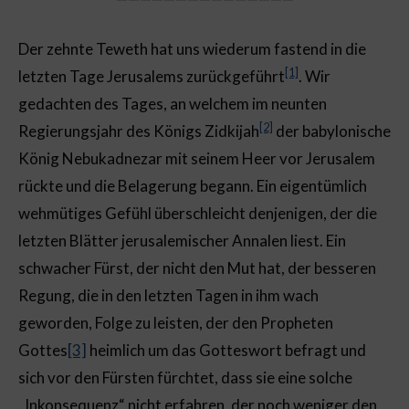
Der zehnte Teweth hat uns wiederum fastend in die
[1]
letzten Tage Jerusalems zurückgeführt
. Wir
gedachten des Tages, an welchem im neunten
[2]
Regierungsjahr des Königs Zidkijah
der babylonische
König Nebukadnezar mit seinem Heer vor Jerusalem
rückte und die Belagerung begann. Ein eigentümlich
wehmütiges Gefühl überschleicht denjenigen, der die
letzten Blätter jerusalemischer Annalen liest. Ein
schwacher Fürst, der nicht den Mut hat, der besseren
Regung, die in den letzten Tagen in ihm wach
geworden, Folge zu leisten, der den Propheten
Gottes
[3]
heimlich um das Gotteswort befragt und
sich vor den Fürsten fürchtet, dass sie eine solche
„Inkonsequenz“ nicht erfahren, der noch weniger den