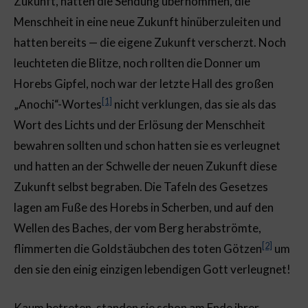
Zukunft, hatten die Sendung übernommen, die
Menschheit in eine neue Zukunft hinüberzuleiten und
hatten bereits — die eigene Zukunft verscherzt. Noch
leuchteten die Blitze, noch rollten die Donner um
Horebs Gipfel, noch war der letzte Hall des großen
[1]
„Anochi“-Wortes
nicht verklungen, das sie als das
Wort des Lichts und der Erlösung der Menschheit
bewahren sollten und schon hatten sie es verleugnet
und hatten an der Schwelle der neuen Zukunft diese
Zukunft selbst begraben. Die Tafeln des Gesetzes
lagen am Fuße des Horebs in Scherben, und auf den
Wellen des Baches, der vom Berg herabströmte,
[2]
flimmerten die Goldstäubchen des toten Götzen
um
den sie den einig einzigen lebendigen Gott verleugnet!
Kaum betreten, standen sie schon am Ende ihrer