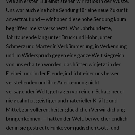
Wie am ersten Elul einst stehen wir ratlos in der Wüste.
Uns war auch eine hohe Sendung für eine neue Zukunft
anvertraut und — wir haben diese hohe Sendung kaum
begriffen, meist verscherzt. Was Jahrhunderte,
Jahrtausende lang unter Druck und Hohn, unter
Schmerz und Marter in Verkümmerung, in Verkennung
und im Widerspruch gegen eine ganze Welt siegreich
von uns erhalten worden, das hätten wir jetzt in der
Freiheit und in der Freude, im Licht einer uns besser
verstehenden und ihre Anerkennung nicht
versagenden Welt, getragen von einem Schatz neuer
nie geahnter, geistiger und materieller Kräfte und
Mittel, zur volleren, heiter glücklichen Verwirklichung
bringen können; — hätten der Welt, bei welcher endlich
der in sie gestreute Funke vom jüdischen Gott- und