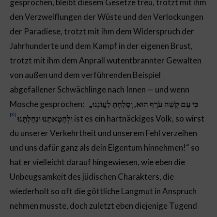
gesprochen, bleibt diesem Gesetze treu, trotzt mit ihm
den Verzweiflungen der Wüste und den Verlockungen
der Paradiese, trotzt mit ihm dem Widerspruch der
Jahrhunderte und dem Kampf in der eigenen Brust,
trotzt mit ihm dem Anprall wutentbrannter Gewalten
von außen und dem verführenden Beispiel
abgefallener Schwächlinge nach Innen — und wenn
Mosche gesprochen:
„כִּי עַם קְשֵׁה עֹרֶף הוּא, וְסָלַחְתָּ לַעֲוֹנֵנוּ
[8]
וּלְחַטָּאתֵנוּ וּנְחַלְתָּנוּ
ist es ein hartnäckiges Volk, so wirst
du unserer Verkehrtheit und unserem Fehl verzeihen
und uns dafür ganz als dein Eigentum hinnehmen!“ so
hat er vielleicht darauf hingewiesen, wie eben die
Unbeugsamkeit des jüdischen Charakters, die
wiederholt so oft die göttliche Langmut in Anspruch
nehmen musste, doch zuletzt eben diejenige Tugend