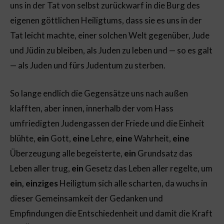
uns in der Tat von selbst zurückwarf in die Burg des
eigenen göttlichen Heiligtums, dass sie es uns in der
Tat leicht machte, einer solchen Welt gegenüber, Jude
und Jüdin zu bleiben, als Juden zu leben und — so es galt
— als Juden und fürs Judentum zu sterben.
So lange endlich die Gegensätze uns nach außen
klafften, aber innen, innerhalb der vom Hass
umfriedigten Judengassen der Friede und die Einheit
blühte,
ein
Gott,
eine
Lehre,
eine
Wahrheit,
eine
Überzeugung alle begeisterte,
ein
Grundsatz das
Leben aller trug,
ein
Gesetz das Leben aller regelte, um
ein, einziges
Heiligtum sich alle scharten, da wuchs in
dieser Gemeinsamkeit der Gedanken und
Empfindungen die Entschiedenheit und damit die Kraft