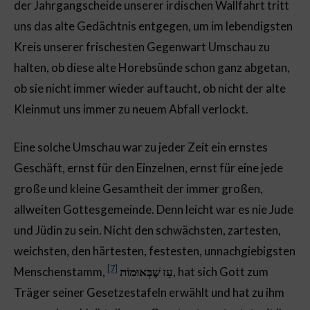
der Jahrgangscheide unserer irdischen Wallfahrt tritt
uns das alte Gedächtnis entgegen, um im lebendigsten
Kreis unserer frischesten Gegenwart Umschau zu
halten, ob diese alte Horebsünde schon ganz abgetan,
ob sie nicht immer wieder auftaucht, ob nicht der alte
Kleinmut uns immer zu neuem Abfall verlockt.
Eine solche Umschau war zu jeder Zeit ein ernstes
Geschäft, ernst für den Einzelnen, ernst für eine jede
große und kleine Gesamtheit der immer großen,
allweiten Gottesgemeinde. Denn leicht war es nie Jude
und Jüdin zu sein. Nicht den schwächsten, zartesten,
weichsten, den härtesten, festesten, unnachgiebigsten
[7]
Menschenstamm,
עַז שֶׁבְּאוּמוֹת
, hat sich Gott zum
Träger seiner Gesetzestafeln erwählt und hat zu ihm