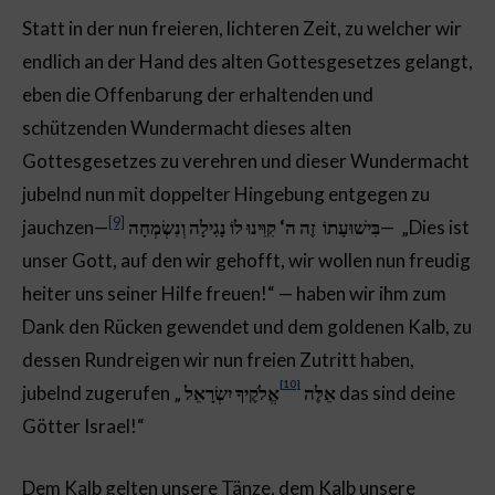
Statt in der nun freieren, lichteren Zeit, zu welcher wir
endlich an der Hand des alten Gottesgesetzes gelangt,
eben die Offenbarung der erhaltenden und
schützenden Wundermacht dieses alten
Gottesgesetzes zu verehren und dieser Wundermacht
jubelnd nun mit doppelter Hingebung entgegen zu
[9]
jauchzen—
זֶה ה‘ קִוִּינוּ לוֹ נָגִילָה וְנִשְׂמְחָה
בִּישׁוּעָתוֹ
— „Dies ist
unser Gott, auf den wir gehofft, wir wollen nun freudig
heiter uns seiner Hilfe freuen!“ — haben wir ihm zum
Dank den Rücken gewendet und dem goldenen Kalb, zu
dessen Rundreigen wir nun freien Zutritt haben,
[10]
jubelnd zugerufen „
אֱלֹקֶיךָ יִשְׂרָאֵל
אֵלֶּה
das sind deine
Götter Israel!“
Dem Kalb gelten unsere Tänze, dem Kalb unsere