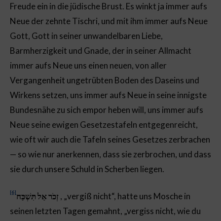
Freude ein in die jüdische Brust. Es winkt ja immer aufs
Neue der zehnte Tischri, und mit ihm immer aufs Neue
Gott, Gott in seiner unwandelbaren Liebe,
Barmherzigkeit und Gnade, der in seiner Allmacht
immer aufs Neue uns einen neuen, von aller
Vergangenheit ungetrübten Boden des Daseins und
Wirkens setzen, uns immer aufs Neue in seine innigste
Bundesnähe zu sich empor heben will, uns immer aufs
Neue seine ewigen Gesetzestafeln entgegenreicht,
wie oft wir auch die Tafeln seines Gesetzes zerbrachen
— so wie nur anerkennen, dass sie zerbrochen, und dass
sie durch unsere Schuld in Scherben liegen.
[6]
זְכֹר אַל תִּשְׁכַּח
, „vergiß nicht“, hatte uns Mosche in
seinen letzten Tagen gemahnt, „vergiss nicht, wie du