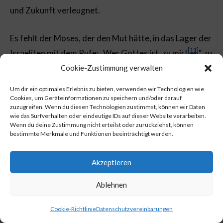
und Zukunft verleugnet.
Es fehlt der Moses, der den Mut hätte, in das Lager der
[11]
Israeliten mit dem Rufe: „Wer Gottes ist, zu mir!
“ zu
treten, und fände sich der Moses, so fehlt der
Cookie-Zustimmung verwalten
Levitensinn und der Levitengeist, der den Mut hätte,
Um dir ein optimales Erlebnis zu bieten, verwenden wir Technologien wie
um einen solchen Moses sich zu scharen, „Vater und
Cookies, um Geräteinformationen zu speichern und/oder darauf
zuzugreifen. Wenn du diesen Technologien zustimmst, können wir Daten
Mutter nicht zu sehen, Brüder und Söhne nicht zu
wie das Surfverhalten oder eindeutige IDs auf dieser Website verarbeiten.
Wenn du deine Zustimmung nicht erteilst oder zurückziehst, können
kennen“, wo es gilt, Gottes Wort zu schirmen und sein
bestimmte Merkmale und Funktionen beeinträchtigt werden.
Bündnis zu retten.
Akzeptieren
Es fehlt der Moses, dem es nicht genügte, sein Volk
zeitlich zu retten und von Gottes Engel geleitet, sicher
Ablehnen
in das gelobte Land der neuen Zukunft zu führen, der
Cookie-Richtlinie
Datenschutzvereinbarungen
sich und sein Volk für verloren achtete, so „
Gott
nicht