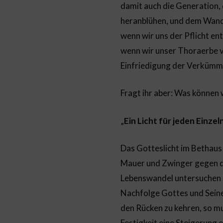
damit auch die Generation, 
heranblühen, und dem Wande
wenn wir uns der Pflicht e
wenn wir unser Thoraerbe v
Einfriedigung der Verkümm
Fragt ihr aber: Was können 
„
Ein Licht für jeden Einze
Das Gotteslicht im Bethaus
Mauer und Zwinger gegen di
Lebenswandel untersuchen u
Nachfolge Gottes und Sein
den Rücken zu kehren, so m
Festigkeit eine Steigerung 