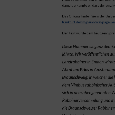
damals erkannte er, dass der einzi
Das Original finden Sie in der Univ
frankfurt.de/cm/periodical/pagev
Der Text wurde dem heutigen Sprac
Diese Nummer ist ganz dem G
jährte. Wir veröffentlichen a
Landrabbiner in Emden wirkt
Abraham
Prins
in Amsterdam
Braunschweig
, in welcher di
dem Nimbus rabbinischer Auto
sich in dem obengenannten We
Rabbinerversammlung und ihr
die Braunschweiger Rabbinerve