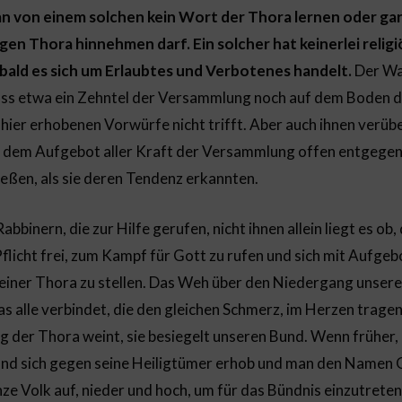
n von einem solchen kein Wort der Thora lernen oder ga
en Thora hinnehmen darf. Ein solcher hat keinerlei relig
bald es sich um Erlaubtes und Verbotenes handelt.
Der Wa
ss etwa ein Zehntel der Versammlung noch auf dem Boden d
 hier erhobenen Vorwürfe nicht trifft. Aber auch ihnen verüb
mit dem Aufgebot aller Kraft der Versammlung offen entgegen
eßen, als sie deren Tendenz erkannten.
Rabbinern, die zur Hilfe gerufen, nicht ihnen allein liegt es ob
flicht frei, zum Kampf für Gott zu rufen und sich mit Aufgebo
einer Thora zu stellen. Das Weh über den Niedergang unse
as alle verbindet, die den gleichen Schmerz, im Herzen tragen
der Thora weint, sie besiegelt unseren Bund. Wenn früher, i
nd sich gegen seine Heiligtümer erhob und man den Namen G
ze Volk auf, nieder und hoch, um für das Bündnis einzutreten 