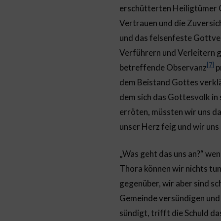
erschütterten Heiligtümer 
Vertrauen und die Zuversich
und das felsenfeste Gottve
Verführern und Verleitern g
[7]
betreffende Observanz
p
dem Beistand Gottes verklär
dem sich das Gottesvolk in
erröten, müssten wir uns d
unser Herz feig und wir uns 
„Was geht das uns an?“ wende
Thora können wir nichts tun
gegenüber, wir aber sind sch
Gemeinde versündigen und ih
sündigt, trifft die Schuld 