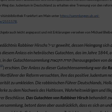
ge Weg das Judentum in Deutschland zu erhalten eine Trennung von den reform
ersitätsbibliothek Frankfurt am Main unter
https://sammlungen.ub.uni-
iew/2551578
.
hgebrauch leicht angepasst und mit Erklärungen versehen von Michael Bleibe
edächtnis Rabbiner Hirschs
זצ״ל
geweiht, dessen Heimgang sich 
us diesem Anlass ein hebräisches Gutachten, das im Jahre 1844, a
e, in der Gutachtensammlung
תורת הקנאות
(herausgegeben von de
[2]
) erschien. Der Anlass zu dieser Gutachtensammlung war die
Ra
e Wortführer der Reform versuchten, ihre das positive Judentum
rität zu umkleiden. Die rabbinischen Führer Deutschlands, Holl
rke zu dem Nachweis des Haltlosen, Wahrheitswidrigen und Ill
er Beschlüsse.
Das Gutachten von Rabbiner Hirsch
behandelt zwa
rsammlung, betont dann aber ausdrücklich, dass es sich an und fü