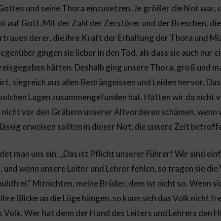
Gottes und seine Thora einzusetzen. Je größer die Not war,
t auf Gott. Mit der Zahl der Zerstörer und der Breschen, die 
rtrauen derer, die ihre Kraft der Erhaltung der Thora und M
egenüber gingen sie lieber in den Tod, als dass sie auch nur 
reisgegeben hätten. Deshalb ging unsere Thora, groß und ma
t, siegreich aus allen Bedrängnissen und Leiden hervor. Das 
 solchen Lagen zusammengefunden hat. Hätten wir da nicht v
a nicht vor den Gräbern unserer Altvorderen schämen, wenn 
lässig erweisen sollten in dieser Not, die unsere Zeit betroff
t man uns ein. „Das ist Pflicht unserer Führer! Wir sind einf
, und wenn unsere Leiter und Lehrer fehlen, so tragen sie d
uldfrei.“ Mitnichten, meine Brüder, dem ist nicht so. Wenn s
re Blicke an die Lüge hängen, so kann sich das Volk nicht f
das Volk. Wer hat denn der Hand des Leiters und Lehrers den H