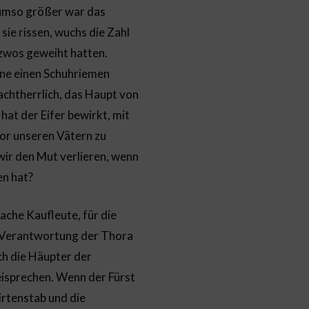
 umso größer war das
sie rissen, wuchs die Zahl
izwos geweiht hatten.
eine einen Schuhriemen
chtherrlich, das Haupt von
hat der Eifer bewirkt, mit
or unseren Vätern zu
wir den Mut verlieren, wenn
en hat?
ache Kaufleute, für die
ie Verantwortung der Thora
ich die Häupter der
reisprechen. Wenn der Fürst
irtenstab und die