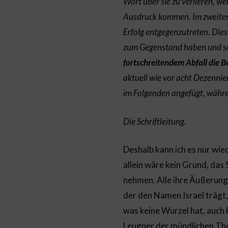
Wort über sie zu verlieren, w
Ausdruck kommen. Im zweiten T
Erfolg entgegenzutreten. Di
zum Gegenstand haben und sc
fortschreitendem Abfall die B
aktuell wie vor acht Dezennie
im Folgenden angefügt, währe
Die Schriftleitung.
Deshalb kann ich es nur wie
allein wäre kein Grund, das 
nehmen. Alle ihre Äußerunge
der den Namen Israel trägt,
was keine Wurzel hat, auch 
Leugner der mündlichen Th