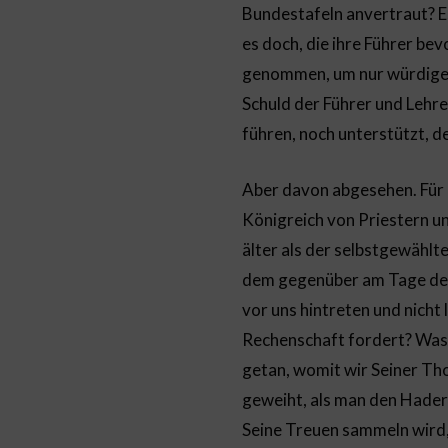
Bundestafeln anvertraut? Es
es doch, die ihre Führer be
genommen, um nur würdige Fü
Schuld der Führer und Lehr
führen, noch unterstützt, d
Aber davon abgesehen. Für 
Königreich von Priestern und
älter als der selbstgewählt
dem gegenüber am Tage der
vor uns hintreten und nicht
Rechenschaft fordert? Was 
getan, womit wir Seiner Tho
geweiht, als man den Hader 
Seine Treuen sammeln wird,