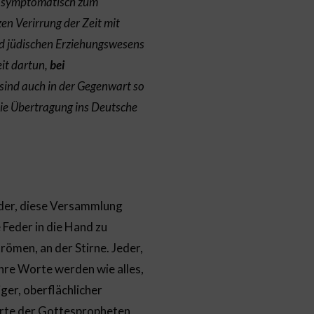
er symptomatisch zum
en Verirrung der Zeit mit
d jüdischen Erziehungswesens
it dartun,
bei
 sind auch in der Gegenwart so
eie Übertragung ins Deutsche
ieder, diese Versammlung
 Feder in die Hand zu
römen, an der Stirne. Jeder,
Ihre Worte werden wie alles,
ger, oberflächlicher
orte der Gottespropheten