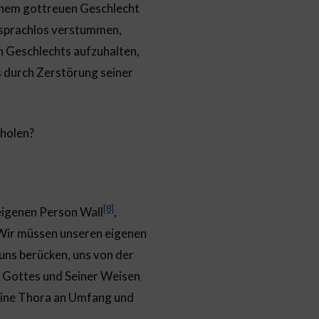
 einem gottreuen Geschlecht
 sprachlos verstummen,
n Geschlechts aufzuhalten,
 durch Zerstörung seiner
uholen?
[8]
eigenen Person Wall
,
 Wir müssen unseren eigenen
uns berücken, uns von der
 Gottes und Seiner Weisen
eine Thora an Umfang und