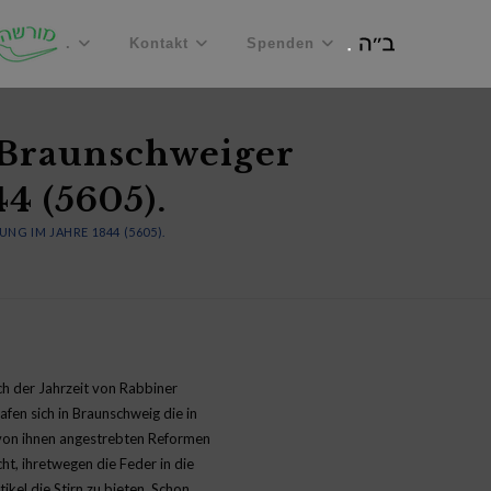
.
Kontakt
Spenden
 Braunschweiger
4 (5605).
G IM JAHRE 1844 (5605).
ich der Jahrzeit von Rabbiner
afen sich in Braunschweig die in
 von ihnen angestrebten Reformen
t, ihretwegen die Feder in die
el die Stirn zu bieten. Schon