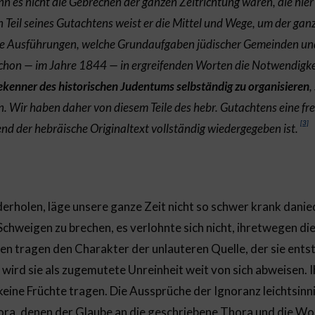
enn es nicht die Gebrechen der ganzen Zeitrichtung wären, die hi
eil seines Gutachtens weist er die Mittel und Wege, um der ganz
ese Ausführungen, welche Grundaufgaben jüdischer Gemeinden un
hon — im Jahre 1844 — in ergreifenden Worten die Notwendigke
ekenner des historischen Judentums selbständig zu organisieren
,
n. Wir haben daher von diesem Teile des hebr. Gutachtens eine fr
[3]
nd der hebräische Originaltext vollständig wiedergegeben ist.
derholen, läge unsere ganze Zeit nicht so schwer krank dan
Schweigen zu brechen, es verlohnte sich nicht, ihretwegen die
n tragen den Charakter der unlauteren Quelle, der sie entst
 wird sie als zugemutete Unreinheit weit von sich abweisen. 
keine Früchte tragen. Die Aussprüche der Ignoranz leichtsinni
ora, denen der Glaube an die geschriebene Thora und die W