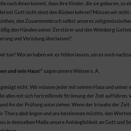
die nach ihnen kommt, dass ihre Kinder, die sie geboren, zu
l mit Gott nicht einst den Rücken kehren? Müssen wir nicht
ntziehen, den Zusammenbruch selbst unseres zeitgenössische
öllig den Händen seiner Zerstörer und den Weinberg Gottes
erung und Verödung überlassen?
wir tun? Woran haben wir es fehlen lassen, um es noch nachz
lnen und sein Haus!
“ sagen unsere Weisen s. A.
 genügt nicht. Wir müssen jeder mit seinem Haus und seiner 
e alles mit sich fortreißende Strömung der Zeit aufführen.
nd ihn der Prüfung unterziehen. Wenn der Irrwahn der Zeit 
er Thora abdrängen und uns bestimmen möchte, den Worten
uss in demselben Maße unsere Anhänglichkeit an Gott und S
erfahren.