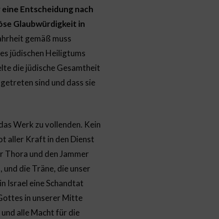
r eine Entscheidung nach
iöse Glaubwürdigkeit in
hrheit gemäß muss
es jüdischen Heiligtums
elte die jüdische Gesamtheit
getreten sind und dass sie
, das Werk zu vollenden. Kein
t aller Kraft in den Dienst
rer Thora und den Jammer
, und die Träne, die unser
n Israel eine Schandtat
ottes in unserer Mitte
und alle Macht für die