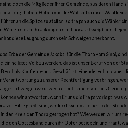
 sind doch die Mitglieder ihrer Gemeinde, aus deren Hand sie 
vollmächtigt haben. Haben nun die Wähler bei ihrer Wahl keine
hrer an die Spitze zu stellen, so tragen auch die Wähler ein
er. Wer zu diesen Kränkungen der Thora schweigt und diejeni
er hat diese Leugnung durch sein Schweigen anerkannt.
das Erbe der Gemeinde Jakobs, für die Thora vom Sinai, sind
 ein heiliges Volk zu werden, das ist unser Beruf von der Stu
e Beruf als Kaufleute und Geschäftstreibende, er hat daher d
 Verantwortung zu unserer Rechtfertigung vorbringen, wenn
 länger schweigen wird, wenn er mit seinem Volk ins Gericht g
können wir antworten, wenn Er uns die Frage vorlegt, was w
ra zur Hilfe geeilt sind, wodurch wir uns selber in der Stun
in den Kreis der Thora getragen hat? Wie werden wir uns rec
 die den Gottesbund durch ihr Opfer besiegeln und fragt, wa