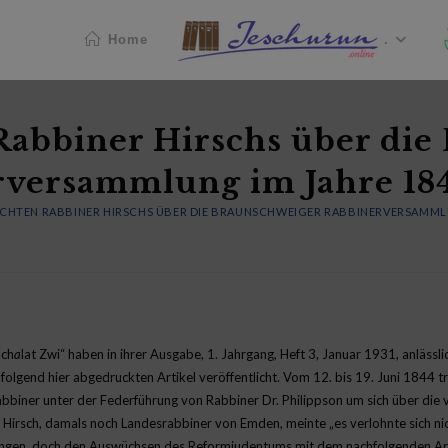
Home
.
Rabbiner Hirschs über die
versammlung im Jahre 184
CHTEN RABBINER HIRSCHS ÜBER DIE BRAUNSCHWEIGER RABBINERVERSAMMLUN
ach
a
lat Zwi“ haben in ihrer Ausgabe, 1. Jahrgang, Heft 3, Januar 1931, anlässl
olgend hier abgedruckten Artikel veröffentlicht. Vom 12. bis 19. Juni 1844 tr
biner unter der Federführung von Rabbiner Dr. Philippson um sich über die
Hirsch, damals noch Landesrabbiner von Emden, meinte „es verlohnte sich nich
ngen, doch den Auswüchsen des Reformjudentums mit dem nachfolgenden Artik