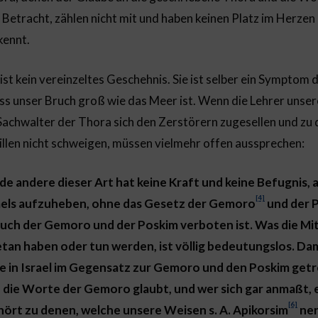
 Betracht, zählen nicht mit und haben keinen Platz im Herzen
kennt.
t kein vereinzeltes Geschehnis. Sie ist selber ein Symptom 
ass unser Bruch groß wie das Meer ist. Wenn die Lehrer unse
chwalter der Thora sich den Zerstörern zugesellen und zu 
illen nicht schweigen, müssen vielmehr offen aussprechen:
e andere dieser Art hat keine Kraft und keine Befugnis, 
[4]
raels aufzuheben, ohne das Gesetz der Gemoro
und der 
uch der Gemoro und der Poskim verboten ist. Was die Mit
an haben oder tun werden, ist völlig bedeutungslos. Dami
e in Israel im Gegensatz zur Gemoro und den Poskim getroff
 an die Worte der Gemoro glaubt, und wer sich gar anmaßt,
[6]
ehört zu denen, welche unsere Weisen s. A. Apikorsim
nen