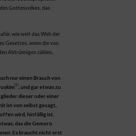
 des Gottesvolkes, das
dafür, wie weit das Weh der
res Gesetzes, wenn die von
den Abtrünnigen zählen,
auch nur einen Brauch von
[5]
Poskim
, und gar etwas zu
glieder dieser oder einer
t ist von selbst gesagt,
en wird, hinfällig ist.
 etwas, das die Gemoro
nen. Es braucht nicht erst