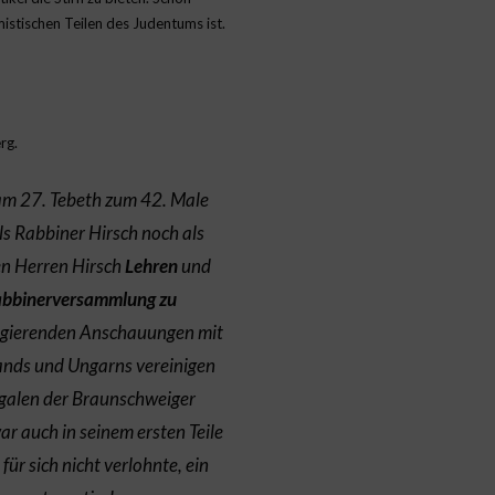
istischen Teilen des Judentums ist.
rg.
am 27. Tebeth zum 42. Male
ls Rabbiner Hirsch noch als
n Herren Hirsch
Lehren
und
bbinerversammlung zu
 negierenden Anschauungen mit
ands und Ungarns vereinigen
egalen der Braunschweiger
r auch in seinem ersten Teile
r sich nicht verlohnte, ein