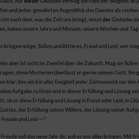
 lässt, nur
dieser
Gedanke vermag die Fülle der Seligkeit a
fen und jeden gewährten Augenblick des Daseins als reich
ht nach dem, was die Zeit uns bringt, misst
der
Gedanke die
ingen, haben unsere Jahre und Monate, unsere Wochen und Ta
ns bringen möge, Süßes und Bitteres, Freud und Leid, wer ma
e aber ist nicht im Zweifel über die Zukunft. Mag sie Süßes
tragen, diese Mysterien überlässt er gerne seinem Gott. Ihn g
t ihm klar: ihm wird in aller Ewigkeit jeder Zeitmoment nur den
seine Aufgabe zu lösen und in dieser Erfüllung und Lösung s
t, ob er diese Erfüllung und Lösung in Freud oder Leid, in G
ottes, der Erfüllung seines Willens, der Lösung seiner Aufga
n Freude und Leid —-“
reude soll das neue Jahr dir, soll es uns allen bringen. Mit f