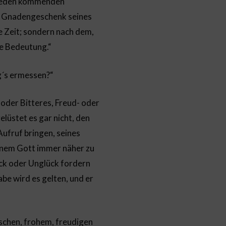
n jeden kommenden
es Gnadengeschenk seines
 Zeit; sondern nach dem,
ge Bedeutung.“
g´s ermessen?“
 oder Bitteres, Freud- oder
elüstet es gar nicht, den
 Aufruf bringen, seines
einem Gott immer näher zu
lück oder Unglück fordern
be wird es gelten, und er
rischen, frohem, freudigen