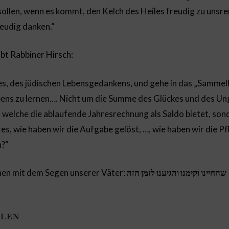
 sollen, wenn es kommt, den Kelch des Heiles freudig zu uns
reudig danken.“
bt Rabbiner Hirsch:
s, des jüdischen Lebensgedankens, und gehe in das „Sammel
ens zu lernen…. Nicht um die Summe des Glückes und des Un
 welche die ablaufende Jahresrechnung als Saldo bietet, son
s, wie haben wir die Aufgabe gelöst, …, wie haben wir die Pfl
n?“
nen mit dem Segen unserer Väter:
שהחיינו וקימנו והגיענו לזמן הזה
LLEN