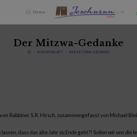
Home
.
Der Mitzwa-Gedanke
>
MONATSBLATT
>
DER MITZWA-GEDANKE
 von Rabbiner S.R. Hirsch, zusammengefasst von Michael Ble
 lassen, dass das alte Jahr zu Ende geht?! Sollen wir uns die 