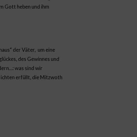
rem Gott heben und ihm
haus“ der Väter, um eine
glückes, des Gewinnes und
dern…: was sind wir
ichten erfüllt, die Mitzwoth