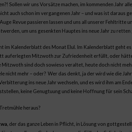
en?! Sollen wir uns Vorsätze machen, im kommenden Jahr alle
icht auch schon im vergangenen Jahr – und was ist daraus g
Auge Revue passieren lassen und uns all unserer Fehltritte u
twerden, um uns gesenkten Hauptes ins neue Jahr zu retten
cht im Kalenderblatt des Monat Elul. Im Kalenderblatt geht es
tt auferlegten Mitzwoth zur Zufriedenheit erfüllt, oder hätt
e Mitzwoth sind doch sowieso veraltet, heute doch nicht meh
ele nicht mehr – oder? Wer das denkt, ja der wird wie die Jah
Verbitterung ins neue Jahr wechseln, und es wird ihm am End
tstellen, keine Genugtuung und keine Hoffnung für sein Scha
Tretmühle heraus?
zwa
, der das ganze Leben in Pflicht, in Lösung von gottgestel