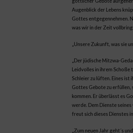
göttlicher Gebote aufgehen
Augenblick der Lebens knüp
Gottes entgegennehmen. Nic
was wir in der Zeit vollbr
„Unsere Zukunft, was sie u
„Der jüdische Mitzwa-Gedank
Leidvolles in ihrem Schoße 
Schleier zu lüften. Eines is
Gottes Gebote zu erfüllen, 
kommen. Er überlässt es Got
werde. Dem Dienste seines G
freut sich dieses Dienstes i
„Zum neuen Jahr geht´s und F