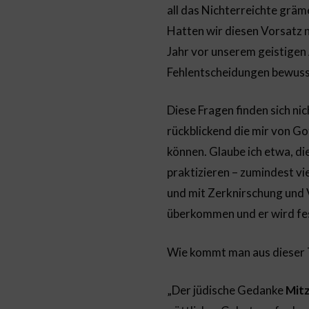
all das Nichterreichte gräm
Hatten wir diesen Vorsatz n
Jahr vor unserem geistigen 
Fehlentscheidungen bewuss
Diese Fragen finden sich ni
rückblickend die mir von Go
können. Glaube ich etwa, di
praktizieren – zumindest vi
und mit Zerknirschung und 
überkommen und er wird fes
Wie kommt man aus dieser 
„Der jüdische Gedanke
Mit