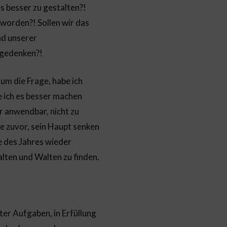
s besser zu gestalten?!
eworden?! Sollen wir das
nd unserer
 gedenken?!
 um die Frage, habe ich
e ich es besser machen
r anwendbar, nicht zu
re zuvor, sein Haupt senken
e des Jahres wieder
lten und Walten zu finden.
lter Aufgaben, in Erfüllung